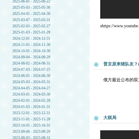
2025-06-01 - 2025-06-22
2025-05-03 - 2025-05-30
2025-04-01 - 2025-04-30
2025-03-07 - 2025-03-31
shttps://www.youtu
2025-02-03 - 2025-02-27
2025-01-03 - 2025-01-29
2024-12-01 - 2024-12-31
2024-11-01 - 2024-11-30
2024-10-01 - 2024-10-30
2024-09-04 - 2024-09-29
2024-08-02 - 2024-08-31
普京原来猪队友？(
2024-07-03 - 2024-07-25
2024-06-01 - 2024-06-30
俄方最近公布的双
2024-05-03 - 2024-05-31
2024-04-05 - 2024-04-27
2024-03-01 - 2024-03-30
2024-02-01 - 2024-02-28
2024-01-03 - 2024-01-31
2023-12-01 - 2023-12-31
大棋局
2023-11-01 - 2023-11-28
2023-10-01 - 2023-10-31
2023-09-06 - 2023-09-29
2023-08-03 - 2023-08-31