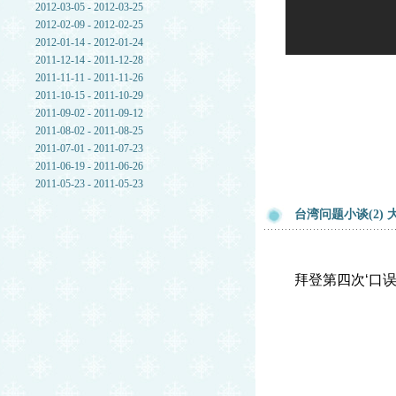
2012-03-05 - 2012-03-25
2012-02-09 - 2012-02-25
2012-01-14 - 2012-01-24
2011-12-14 - 2011-12-28
2011-11-11 - 2011-11-26
2011-10-15 - 2011-10-29
2011-09-02 - 2011-09-12
2011-08-02 - 2011-08-25
2011-07-01 - 2011-07-23
2011-06-19 - 2011-06-26
2011-05-23 - 2011-05-23
台湾问题小谈(2) 
拜登第四次‘口