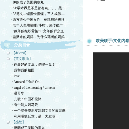
· 伊朗成了美国的睾丸
· AI:学术界是不是都有点。。。黑
· A!博文---惺惺惜惺惺，三人成伟—
· 西方关心中国女性，黄鼠狼给鸡拜
· 老年人也需要睡7小时，流传很广
· “颜革的组织骨架”+“文革的群众血
· 监狱来的妈妈，为什么死者的妈妈
欧美联手/文化内卷
分类目录
【deleted】
【英文歌曲】
· 你最好的文章，是哪一篇？
· 我和我的祖国
· love
· Amazed / Hold On
· angel of the morning / drive m
· 温哥华
· 儿歌：中国不投降
· 有个能人叫马云
· 一个温哥华朋友对郭文贵的政治解
· 利用唱歌反党，是一大发明
【感想】
· 伊朗成了美国的睾丸