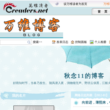
设万维读者为首页
万维
首 页
搜索>>
发表日志
控制面板
个人相册
秋念11的博客
好雨知时节，当春乃发生。 随风潜入夜，润物细无声。野径云俱黑，江船
网络日志列表 【2012-01】
我的名片
向前进，薄熙来，