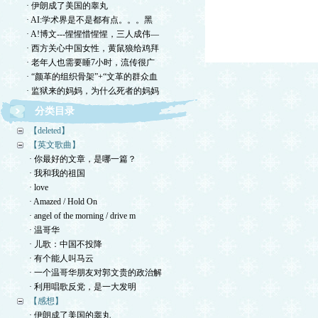
· 伊朗成了美国的睾丸
· AI:学术界是不是都有点。。。黑
· A!博文---惺惺惜惺惺，三人成伟—
· 西方关心中国女性，黄鼠狼给鸡拜
· 老年人也需要睡7小时，流传很广
· “颜革的组织骨架”+“文革的群众血
· 监狱来的妈妈，为什么死者的妈妈
分类目录
【deleted】
【英文歌曲】
· 你最好的文章，是哪一篇？
· 我和我的祖国
· love
· Amazed / Hold On
· angel of the morning / drive m
· 温哥华
· 儿歌：中国不投降
· 有个能人叫马云
· 一个温哥华朋友对郭文贵的政治解
· 利用唱歌反党，是一大发明
【感想】
· 伊朗成了美国的睾丸