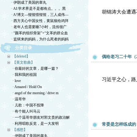
· 伊朗成了美国的睾丸
· AI:学术界是不是都有点。。。黑
胡锦涛大会遭遇
· A!博文---惺惺惜惺惺，三人成伟—
· 西方关心中国女性，黄鼠狼给鸡拜
· 老年人也需要睡7小时，流传很广
· “颜革的组织骨架”+“文革的群众血
· 监狱来的妈妈，为什么死者的妈妈
分类目录
【deleted】
偶给老习二十年（2
【英文歌曲】
· 你最好的文章，是哪一篇？
· 我和我的祖国
习近平之心，路
· love
· Amazed / Hold On
· angel of the morning / drive m
· 温哥华
· 儿歌：中国不投降
· 有个能人叫马云
· 一个温哥华朋友对郭文贵的政治解
· 利用唱歌反党，是一大发明
常委是怎样练成的
【感想】
· 伊朗成了美国的睾丸