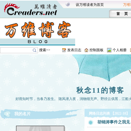
设万维读者为首页
万维
首 页
搜索>>
发表日志
控制面板
个人相册
秋念11的博客
好雨知时节，当春乃发生。 随风潜入夜，润物细无声。野径云俱黑，江船
网络日志列表 【2022-10】
我的名片
胡锦涛事件之我见