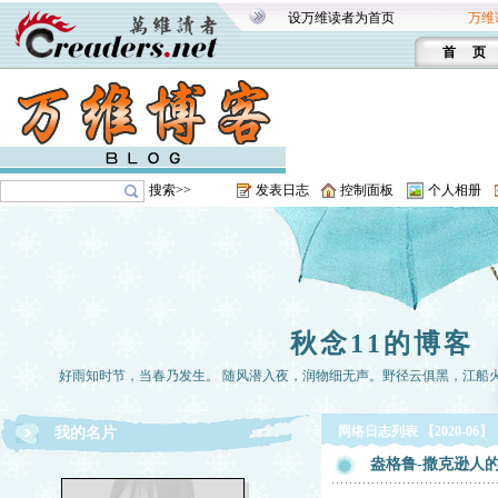
设万维读者为首页
万维
首 页
搜索>>
发表日志
控制面板
个人相册
秋念11的博客
好雨知时节，当春乃发生。 随风潜入夜，润物细无声。野径云俱黑，江船
网络日志列表 【2020-06】
我的名片
盎格鲁-撒克逊人