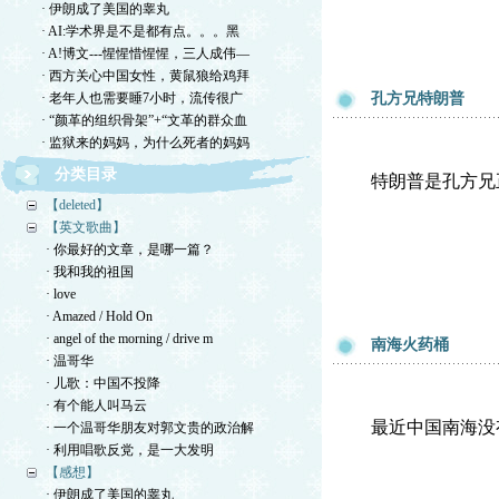
· 伊朗成了美国的睾丸
· AI:学术界是不是都有点。。。黑
· A!博文---惺惺惜惺惺，三人成伟—
· 西方关心中国女性，黄鼠狼给鸡拜
· 老年人也需要睡7小时，流传很广
孔方兄特朗普
· “颜革的组织骨架”+“文革的群众血
· 监狱来的妈妈，为什么死者的妈妈
分类目录
特朗普是孔方兄
【deleted】
【英文歌曲】
· 你最好的文章，是哪一篇？
· 我和我的祖国
· love
· Amazed / Hold On
· angel of the morning / drive m
南海火药桶
· 温哥华
· 儿歌：中国不投降
· 有个能人叫马云
最近中国南海没
· 一个温哥华朋友对郭文贵的政治解
· 利用唱歌反党，是一大发明
【感想】
· 伊朗成了美国的睾丸