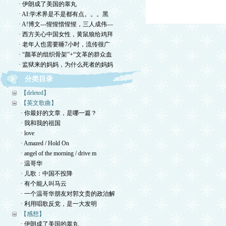
· 伊朗成了美国的睾丸
· AI:学术界是不是都有点。。。黑
· A!博文---惺惺惜惺惺，三人成伟—
· 西方关心中国女性，黄鼠狼给鸡拜
· 老年人也需要睡7小时，流传很广
· “颜革的组织骨架”+“文革的群众血
· 监狱来的妈妈，为什么死者的妈妈
分类目录
【deleted】
【英文歌曲】
· 你最好的文章，是哪一篇？
· 我和我的祖国
· love
· Amazed / Hold On
· angel of the morning / drive m
· 温哥华
· 儿歌：中国不投降
· 有个能人叫马云
· 一个温哥华朋友对郭文贵的政治解
· 利用唱歌反党，是一大发明
【感想】
· 伊朗成了美国的睾丸