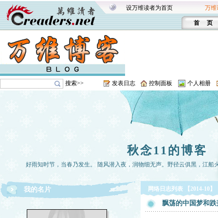
设万维读者为首页
万维
首 页
搜索>>
发表日志
控制面板
个人相册
秋念11的博客
好雨知时节，当春乃发生。 随风潜入夜，润物细无声。野径云俱黑，江船
网络日志列表 【2014-10】
我的名片
飘荡的中国梦和跌