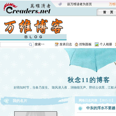
设万维读者为首页
万维
首 页
搜索>>
发表日志
控制面板
个人相册
秋念11的博客
好雨知时节，当春乃发生。 随风潜入夜，润物细无声。野径云俱黑，江船
网络日志列表 【2015-11】
我的名片
中东的浑水不要趟