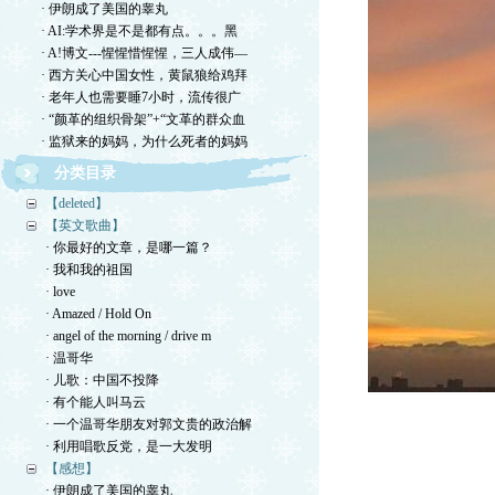
· 伊朗成了美国的睾丸
· AI:学术界是不是都有点。。。黑
· A!博文---惺惺惜惺惺，三人成伟—
· 西方关心中国女性，黄鼠狼给鸡拜
· 老年人也需要睡7小时，流传很广
· “颜革的组织骨架”+“文革的群众血
· 监狱来的妈妈，为什么死者的妈妈
分类目录
【deleted】
【英文歌曲】
· 你最好的文章，是哪一篇？
· 我和我的祖国
· love
· Amazed / Hold On
· angel of the morning / drive m
· 温哥华
· 儿歌：中国不投降
· 有个能人叫马云
· 一个温哥华朋友对郭文贵的政治解
· 利用唱歌反党，是一大发明
【感想】
· 伊朗成了美国的睾丸