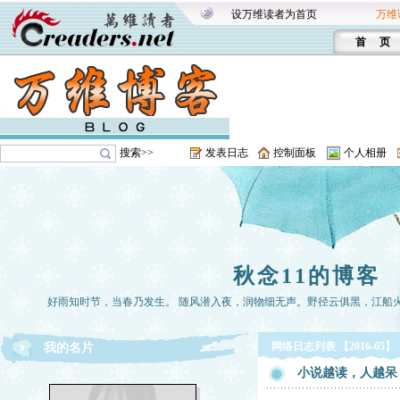
设万维读者为首页
万维
首 页
搜索>>
发表日志
控制面板
个人相册
秋念11的博客
好雨知时节，当春乃发生。 随风潜入夜，润物细无声。野径云俱黑，江船
网络日志列表 【2016-05】
我的名片
小说越读，人越呆