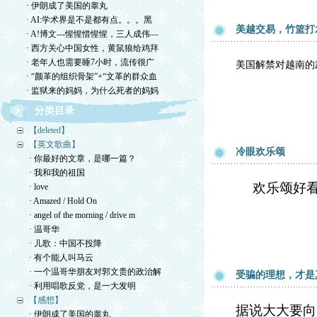
· 伊朗成了美国的睾丸
· AI:学术界是不是都有点。。。黑
美越交易，竹篮打
· A!博文---惺惺惜惺惺，三人成伟—
· 西方关心中国女性，黄鼠狼给鸡拜
· 老年人也需要睡7小时，流传很广
美国解禁对越南的
· “颜革的组织骨架”+“文革的群众血
· 监狱来的妈妈，为什么死者的妈妈
分类目录
【deleted】
【英文歌曲】
冷眼欢乐颂
· 你最好的文章，是哪一篇？
· 我和我的祖国
欢乐颂好
· love
· Amazed / Hold On
· angel of the morning / drive m
· 温哥华
· 儿歌：中国不投降
· 有个能人叫马云
· 一个温哥华朋友对郭文贵的政治解
受骗的理想，才是
· 利用唱歌反党，是一大发明
【感想】
据说大大要向
· 伊朗成了美国的睾丸