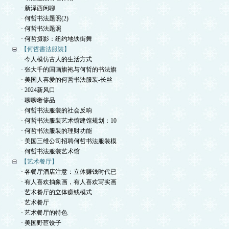
· 新泽西闲聊
· 何哲书法题照(2)
· 何哲书法题照
· 何哲摄影：纽约地铁街舞
【何哲書法服裝】
· 今人模仿古人的生活方式
· 张大千的国画旗袍与何哲的书法旗
· 美国人喜爱的何哲书法服装-长丝
· 2024新风口
· 聊聊奢侈品
· 何哲书法服装的社会反响
· 何哲书法服装艺术馆建馆规划：10
· 何哲书法服装的理财功能
· 美国三维公司招聘何哲书法服装模
· 何哲书法服装艺术馆
【艺术餐厅】
· 各餐厅酒店注意：立体赚钱时代已
· 有人喜欢抽象画，有人喜欢写实画
· 艺术餐厅的立体赚钱模式
· 艺术餐厅
· 艺术餐厅的特色
· 美国野苣饺子