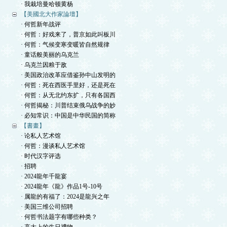
· 我栽培曼哈顿黄杨
【美國北大作家論壇】
· 何哲新年战评
· 何哲：好戏来了，普京如此叫板川
· 何哲：气候变寒变暖皆自然规律
· 童话般美丽的乌克兰
· 乌克兰因粮于敌
· 美国政治改革应借鉴孙中山发明的
· 何哲：死在西医手里好，还是死在
· 何哲：从无北约东扩，只有各国西
· 何哲揭秘：川普结束俄乌战争的妙
· 必知常识：中国是中华民国的简称
【書畫】
· 论私人艺术馆
· 何哲：漫谈私人艺术馆
· 时代汉字评选
· 招聘
· 2024龍年千龍宴
· 2024龍年《龍》作品1号-10号
· 属龍的有福了：2024是龍兴之年
· 美国三维公司招聘
· 何哲书法题字有哪些种类？