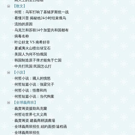
· 高大上的生日禮物
【散文】
· 何哲：乌军打响了基辅罗斯统一战
· 看懂川普 揭秘他24小时结束俄乌
· 流拍的原因
· 乌克兰和苏联14个加盟共和国都有
· 病毒名称
· 叶公好龙 VS 南希好非
· 夏威夷火山喷出绿宝石
· 美国人为何不怕俄国
· 韩国制造原子弹才能免于亡国
· 中共打民国 民国怎么打
【小說】
· 何哲小说：國人的憤怒
· 何哲短篇小说：強梁兒子
· 何哲小说：悟塵和尚
· 何哲短篇小说：当代狗案
【全球義商班】
· 義賣籌資援助烏克蘭
· 何哲论世界七大义商
· 義賣籌資 建義商耕讀農場
· 全球義商班招生 紐約面授/遠程函
· 全球義商班招生