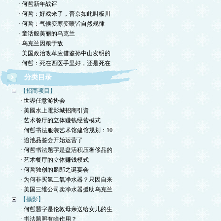
· 何哲新年战评
· 何哲：好戏来了，普京如此叫板川
· 何哲：气候变寒变暖皆自然规律
· 童话般美丽的乌克兰
· 乌克兰因粮于敌
· 美国政治改革应借鉴孙中山发明的
· 何哲：死在西医手里好，还是死在
分类目录
【招商项目】
· 世界任意游协会
· 美國水上電影城招商引資
· 艺术餐厅的立体赚钱经营模式
· 何哲书法服装艺术馆建馆规划：10
· 逾池品鉴会开始运营了
· 何哲书法题字是盘活积压奢侈品的
· 艺术餐厅的立体赚钱模式
· 何哲独创的麟郎之诞宴会
· 为何非买氢二氧净水器？只因自来
· 美国三维公司卖净水器援助乌克兰
【攝影】
· 何哲题字是伦敦母亲送给女儿的生
· 书法题照有啥作用？