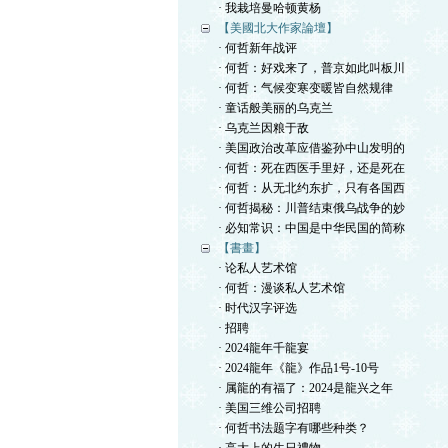
· 我栽培曼哈顿黄杨
【美國北大作家論壇】
· 何哲新年战评
· 何哲：好戏来了，普京如此叫板川
· 何哲：气候变寒变暖皆自然规律
· 童话般美丽的乌克兰
· 乌克兰因粮于敌
· 美国政治改革应借鉴孙中山发明的
· 何哲：死在西医手里好，还是死在
· 何哲：从无北约东扩，只有各国西
· 何哲揭秘：川普结束俄乌战争的妙
· 必知常识：中国是中华民国的简称
【書畫】
· 论私人艺术馆
· 何哲：漫谈私人艺术馆
· 时代汉字评选
· 招聘
· 2024龍年千龍宴
· 2024龍年《龍》作品1号-10号
· 属龍的有福了：2024是龍兴之年
· 美国三维公司招聘
· 何哲书法题字有哪些种类？