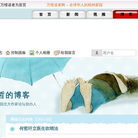
设万维读者为首页
万维读者网 -- 全球华人的精神家园
首 页
新 闻
视 频
博 客
志
控制面板
个人相册
给我留言
哲的博客
国北大作家论坛创办人
网络日志列表 【2021-03】
何哲吁立医生吹哨法