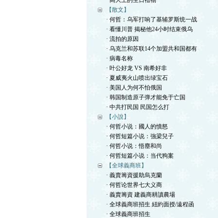
· 高大上的生日禮物
【散文】
· 何哲：乌军打响了基辅罗斯统一战
· 看懂川普 揭秘他24小时结束俄乌
· 流拍的原因
· 乌克兰和苏联14个加盟共和国都有
· 病毒名称
· 叶公好龙 VS 南希好非
· 夏威夷火山喷出绿宝石
· 美国人为何不怕俄国
· 韩国制造原子弹才能免于亡国
· 中共打民国 民国怎么打
【小說】
· 何哲小说：國人的憤怒
· 何哲短篇小说：強梁兒子
· 何哲小说：悟塵和尚
· 何哲短篇小说：当代狗案
【全球義商班】
· 義賣籌資援助烏克蘭
· 何哲论世界七大义商
· 義賣籌資 建義商耕讀農場
· 全球義商班招生 紐約面授/遠程函
· 全球義商班招生