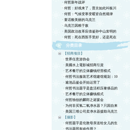
· 何哲新年战评
· 何哲：好戏来了，普京如此叫板川
· 何哲：气候变寒变暖皆自然规律
· 童话般美丽的乌克兰
· 乌克兰因粮于敌
· 美国政治改革应借鉴孙中山发明的
· 何哲：死在西医手里好，还是死在
分类目录
【招商项目】
· 世界任意游协会
· 美國水上電影城招商引資
· 艺术餐厅的立体赚钱经营模式
· 何哲书法服装艺术馆建馆规划：10
· 逾池品鉴会开始运营了
· 何哲书法题字是盘活积压奢侈品的
· 艺术餐厅的立体赚钱模式
· 何哲独创的麟郎之诞宴会
· 为何非买氢二氧净水器？只因自来
· 美国三维公司卖净水器援助乌克兰
【攝影】
· 何哲题字是伦敦母亲送给女儿的生
· 书法题照有啥作用？