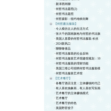
· 新泽西闲聊
· 何哲书法题照(2)
· 何哲书法题照
· 何哲摄影：纽约地铁街舞
【何哲書法服裝】
· 今人模仿古人的生活方式
· 张大千的国画旗袍与何哲的书法旗
· 美国人喜爱的何哲书法服装-长丝
· 2024新风口
· 聊聊奢侈品
· 何哲书法服装的社会反响
· 何哲书法服装艺术馆建馆规划：10
· 何哲书法服装的理财功能
· 美国三维公司招聘何哲书法服装模
· 何哲书法服装艺术馆
【艺术餐厅】
· 各餐厅酒店注意：立体赚钱时代已
· 有人喜欢抽象画，有人喜欢写实画
· 艺术餐厅的立体赚钱模式
· 艺术餐厅
· 艺术餐厅的特色
· 美国野苣饺子