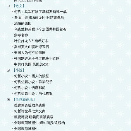
· 高大上的生日禮物
【散文】
· 何哲：乌军打响了基辅罗斯统一战
· 看懂川普 揭秘他24小时结束俄乌
· 流拍的原因
· 乌克兰和苏联14个加盟共和国都有
· 病毒名称
· 叶公好龙 VS 南希好非
· 夏威夷火山喷出绿宝石
· 美国人为何不怕俄国
· 韩国制造原子弹才能免于亡国
· 中共打民国 民国怎么打
【小說】
· 何哲小说：國人的憤怒
· 何哲短篇小说：強梁兒子
· 何哲小说：悟塵和尚
· 何哲短篇小说：当代狗案
【全球義商班】
· 義賣籌資援助烏克蘭
· 何哲论世界七大义商
· 義賣籌資 建義商耕讀農場
· 全球義商班招生 紐約面授/遠程函
· 全球義商班招生