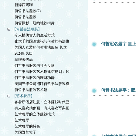
· 新泽西闲聊
· 何哲书法题照(2)
· 何哲书法题照
· 何哲摄影：纽约地铁街舞
【何哲書法服裝】
· 今人模仿古人的生活方式
· 张大千的国画旗袍与何哲的书法旗
何哲冠名题字 皇
· 美国人喜爱的何哲书法服装-长丝
· 2024新风口
· 聊聊奢侈品
· 何哲书法服装的社会反响
· 何哲书法服装艺术馆建馆规划：10
· 何哲书法服装的理财功能
· 美国三维公司招聘何哲书法服装模
· 何哲书法服装艺术馆
何哲书法题字：鹰
【艺术餐厅】
· 各餐厅酒店注意：立体赚钱时代已
· 有人喜欢抽象画，有人喜欢写实画
· 艺术餐厅的立体赚钱模式
· 艺术餐厅
· 艺术餐厅的特色
· 美国野苣饺子