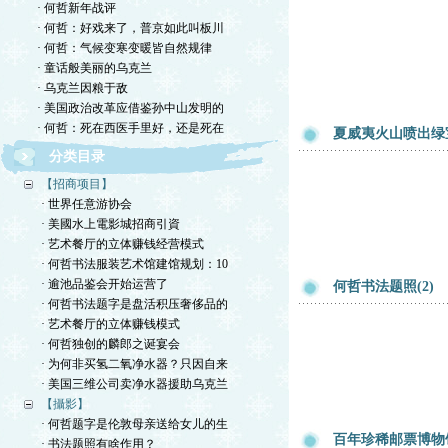
· 何哲新年战评
· 何哲：好戏来了，普京如此叫板川
· 何哲：气候变寒变暖皆自然规律
· 童话般美丽的乌克兰
· 乌克兰因粮于敌
· 美国政治改革应借鉴孙中山发明的
· 何哲：死在西医手里好，还是死在
夏威夷火山喷出绿
分类目录
【招商项目】
· 世界任意游协会
· 美國水上電影城招商引資
· 艺术餐厅的立体赚钱经营模式
· 何哲书法服装艺术馆建馆规划：10
· 逾池品鉴会开始运营了
何哲书法题照(2)
· 何哲书法题字是盘活积压奢侈品的
· 艺术餐厅的立体赚钱模式
· 何哲独创的麟郎之诞宴会
· 为何非买氢二氧净水器？只因自来
· 美国三维公司卖净水器援助乌克兰
【攝影】
· 何哲题字是伦敦母亲送给女儿的生
百年珍稀邮票博物
· 书法题照有啥作用？