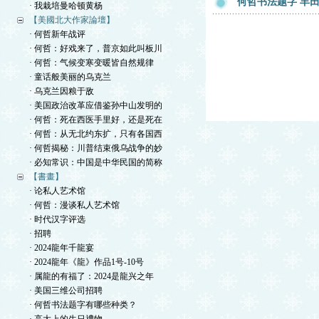
何哲书法题字 丰
· 我栽培曼哈顿黄杨
【美國北大作家論壇】
· 何哲新年战评
· 何哲：好戏来了，普京如此叫板川
· 何哲：气候变寒变暖皆自然规律
· 童话般美丽的乌克兰
· 乌克兰因粮于敌
· 美国政治改革应借鉴孙中山发明的
· 何哲：死在西医手里好，还是死在
· 何哲：从无北约东扩，只有各国西
· 何哲揭秘：川普结束俄乌战争的妙
· 必知常识：中国是中华民国的简称
【書畫】
· 论私人艺术馆
· 何哲：漫谈私人艺术馆
· 时代汉字评选
· 招聘
· 2024龍年千龍宴
· 2024龍年《龍》作品1号-10号
· 属龍的有福了：2024是龍兴之年
· 美国三维公司招聘
· 何哲书法题字有哪些种类？