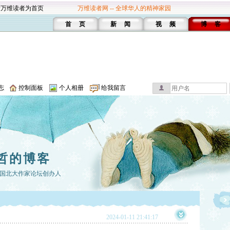
设万维读者为首页
万维读者网 -- 全球华人的精神家园
首 页
新 闻
视 频
博 客
志
控制面板
个人相册
给我留言
哲的博客
国北大作家论坛创办人
2024-01-11 21:41:17