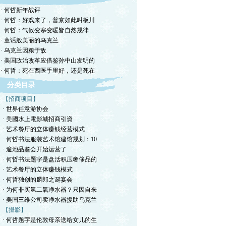
· 何哲新年战评
· 何哲：好戏来了，普京如此叫板川
· 何哲：气候变寒变暖皆自然规律
· 童话般美丽的乌克兰
· 乌克兰因粮于敌
· 美国政治改革应借鉴孙中山发明的
· 何哲：死在西医手里好，还是死在
分类目录
【招商项目】
· 世界任意游协会
· 美國水上電影城招商引資
· 艺术餐厅的立体赚钱经营模式
· 何哲书法服装艺术馆建馆规划：10
· 逾池品鉴会开始运营了
· 何哲书法题字是盘活积压奢侈品的
· 艺术餐厅的立体赚钱模式
· 何哲独创的麟郎之诞宴会
· 为何非买氢二氧净水器？只因自来
· 美国三维公司卖净水器援助乌克兰
【攝影】
· 何哲题字是伦敦母亲送给女儿的生