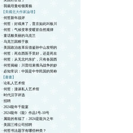
· 美国野苣饺子
· 我栽培曼哈顿黄杨
【美國北大作家論壇】
· 何哲新年战评
· 何哲：好戏来了，普京如此叫板川
· 何哲：气候变寒变暖皆自然规律
· 童话般美丽的乌克兰
· 乌克兰因粮于敌
· 美国政治改革应借鉴孙中山发明的
· 何哲：死在西医手里好，还是死在
· 何哲：从无北约东扩，只有各国西
· 何哲揭秘：川普结束俄乌战争的妙
· 必知常识：中国是中华民国的简称
【書畫】
· 论私人艺术馆
· 何哲：漫谈私人艺术馆
· 时代汉字评选
· 招聘
· 2024龍年千龍宴
· 2024龍年《龍》作品1号-10号
· 属龍的有福了：2024是龍兴之年
· 美国三维公司招聘
· 何哲书法题字有哪些种类？