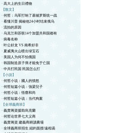
· 高大上的生日禮物
【散文】
· 何哲：乌军打响了基辅罗斯统一战
· 看懂川普 揭秘他24小时结束俄乌
· 流拍的原因
· 乌克兰和苏联14个加盟共和国都有
· 病毒名称
· 叶公好龙 VS 南希好非
· 夏威夷火山喷出绿宝石
· 美国人为何不怕俄国
· 韩国制造原子弹才能免于亡国
· 中共打民国 民国怎么打
【小說】
· 何哲小说：國人的憤怒
· 何哲短篇小说：強梁兒子
· 何哲小说：悟塵和尚
· 何哲短篇小说：当代狗案
【全球義商班】
· 義賣籌資援助烏克蘭
· 何哲论世界七大义商
· 義賣籌資 建義商耕讀農場
· 全球義商班招生 紐約面授/遠程函