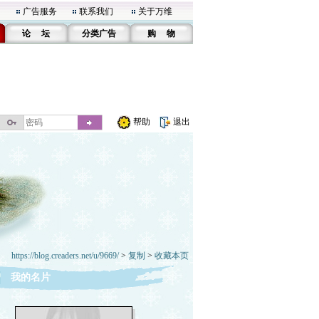
广告服务
联系我们
关于万维
论 坛
分类广告
购 物
帮助
退出
https://blog.creaders.net/u/9669/
>
复制
>
收藏本页
我的名片