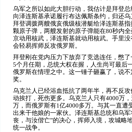
乌军之所以如此大胆行动，我估计是拜登总
向泽连斯基承诺履行布达佩斯条约，归还乌
拜登调拨两艘俄亥俄级核潜艇给泽连斯基指挥
颗原子弹，两艘发射的原子弹能在80秒内
京动用核武，泽连斯基就动用核武。手里没
会轻易挥师反攻俄罗斯。
拜登刚在党内压力下放弃了竞选连任，憋了
5个月任期，总统大权在握，人生尚可最后
俄罗斯在情理之中。这一锤子砸赢了，说不
奖。
乌克兰人已经浴血抵抗了两年半，再不反攻
动挨打，死伤更多。乌克兰人只有4000万，逃
万，而俄罗斯有1亿4000多万。与其一直
出来干他娘的一家伙。泽连斯基总统和乌军
丧，与汝偕亡”的决心，挥师入境，攻城略
统一战争。