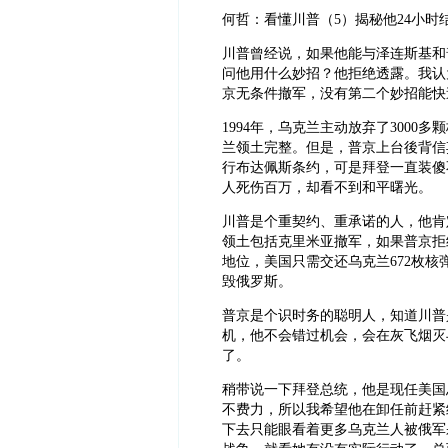
何哲：看懂川普（5）揭秘他24小时
川普曾经说，如果他能与泽连斯基和
问他用什么妙招？他拒绝透露。我认
京无条件撤军，没有第二个妙招能快
1994年，乌克兰主动放弃了300
兰领土完整。但是，普京上台後背信
行布达佩斯条约，可是拜登一直装傻
人死伤百万，却看不到和平曙光。
川普是个重契约、重承诺的人，他肯
领土包括克里米亚撤军，如果普京拒
地位，美国只需交还乌克兰672枚
毁俄罗斯。
普京是个识时务的聪明人，知道川普
机，他不会错过机会，会在灰飞烟灭
了。
稍带说一下拜登总统，他是现任美国
不费力，所以我希望他在卸任前赶紧
下去只能眼看着更多乌克兰人被俄军