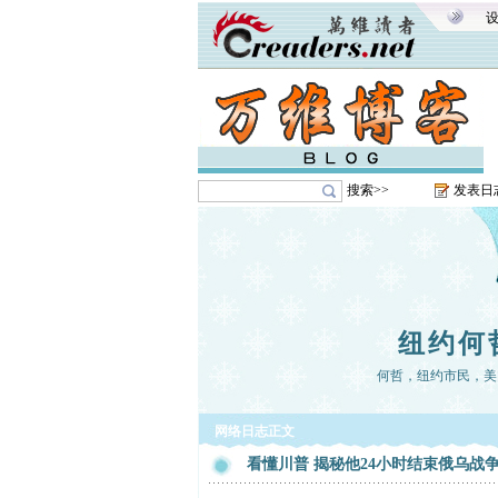
搜索>>
发表日
纽约何
何哲，纽约市民，美
网络日志正文
看懂川普 揭秘他24小时结束俄乌战