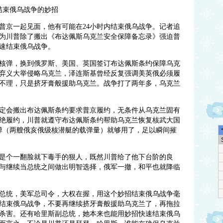
结束俄乌战争的妙招
普京一起见面，他有可能在24小时内结束俄乌战争。记者追
为川普除了搬出《布达佩斯乌克兰安全保障备忘录》强迫普
速结束俄乌战争。
0多颗核弹，换到俄罗斯、美国、英国签订布达佩斯条约保障乌克
弃义大举侵略乌克兰，泽连斯基曾经反复强调美英俄必须履
不理，只是挤牙膏般援助乌克兰。战争打了两年多，乌克兰
定会搬出布达佩斯条约要求普京履约，无条件从乌克兰固有
绝履约，川普就遵守布达佩斯条约帮助乌克兰恢复核武大国
核弹（两艘俄亥俄级核潜艇的载弹量）就够用了，足以瞬间摧
是个一翻脸就下毒手的狠人，既然川普给了他下台阶的良
与继续当总统之间做出明智选择，俄军一撤，和平也就降临
总统，美军总司令，大权在握，用这个妙招结束俄乌战争毫
结束俄乌战争，不要再继续挤牙膏般援助乌克兰了，再拖拉
杀害。还有哈里斯副总统，她本来也能用妙招快速结束俄乌