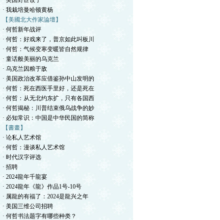
· 美国野苣饺子
· 我栽培曼哈顿黄杨
【美國北大作家論壇】
· 何哲新年战评
· 何哲：好戏来了，普京如此叫板川
· 何哲：气候变寒变暖皆自然规律
· 童话般美丽的乌克兰
· 乌克兰因粮于敌
· 美国政治改革应借鉴孙中山发明的
· 何哲：死在西医手里好，还是死在
· 何哲：从无北约东扩，只有各国西
· 何哲揭秘：川普结束俄乌战争的妙
· 必知常识：中国是中华民国的简称
【書畫】
· 论私人艺术馆
· 何哲：漫谈私人艺术馆
· 时代汉字评选
· 招聘
· 2024龍年千龍宴
· 2024龍年《龍》作品1号-10号
· 属龍的有福了：2024是龍兴之年
· 美国三维公司招聘
· 何哲书法题字有哪些种类？