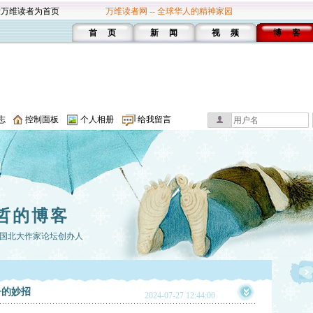
设万维读者为首页
万维读者网 -- 全球华人的精神家园
首 页
新 闻
视 频
博 客
志
控制面板
个人相册
给我留言
哲的博客
国北大作家论坛创办人
争的妙招
2024-07-27 12:44:00