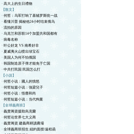
· 高大上的生日禮物
【散文】
· 何哲：乌军打响了基辅罗斯统一战
· 看懂川普 揭秘他24小时结束俄乌
· 流拍的原因
· 乌克兰和苏联14个加盟共和国都有
· 病毒名称
· 叶公好龙 VS 南希好非
· 夏威夷火山喷出绿宝石
· 美国人为何不怕俄国
· 韩国制造原子弹才能免于亡国
· 中共打民国 民国怎么打
【小說】
· 何哲小说：國人的憤怒
· 何哲短篇小说：強梁兒子
· 何哲小说：悟塵和尚
· 何哲短篇小说：当代狗案
【全球義商班】
· 義賣籌資援助烏克蘭
· 何哲论世界七大义商
· 義賣籌資 建義商耕讀農場
· 全球義商班招生 紐約面授/遠程函