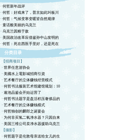
· 何哲新年战评
· 何哲：好戏来了，普京如此叫板川
· 何哲：气候变寒变暖皆自然规律
· 童话般美丽的乌克兰
· 乌克兰因粮于敌
· 美国政治改革应借鉴孙中山发明的
· 何哲：死在西医手里好，还是死在
分类目录
【招商项目】
· 世界任意游协会
· 美國水上電影城招商引資
· 艺术餐厅的立体赚钱经营模式
· 何哲书法服装艺术馆建馆规划：10
· 逾池品鉴会开始运营了
· 何哲书法题字是盘活积压奢侈品的
· 艺术餐厅的立体赚钱模式
· 何哲独创的麟郎之诞宴会
· 为何非买氢二氧净水器？只因自来
· 美国三维公司卖净水器援助乌克兰
【攝影】
· 何哲题字是伦敦母亲送给女儿的生