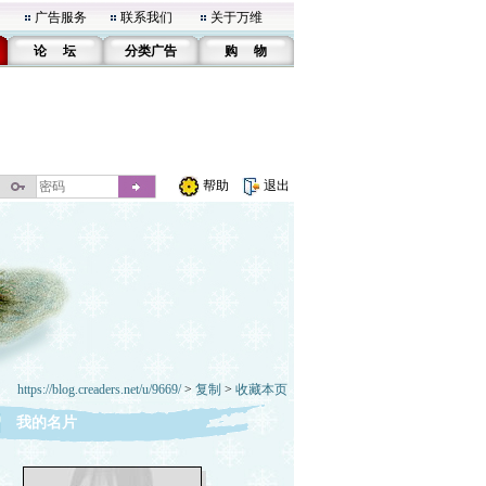
广告服务
联系我们
关于万维
论 坛
分类广告
购 物
帮助
退出
https://blog.creaders.net/u/9669/
>
复制
>
收藏本页
我的名片