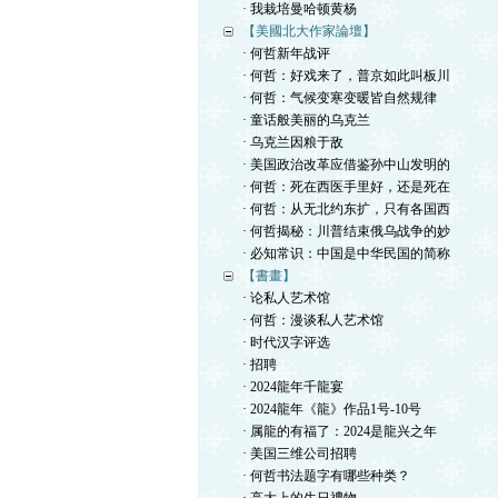
· 我栽培曼哈顿黄杨
【美國北大作家論壇】
· 何哲新年战评
· 何哲：好戏来了，普京如此叫板川
· 何哲：气候变寒变暖皆自然规律
· 童话般美丽的乌克兰
· 乌克兰因粮于敌
· 美国政治改革应借鉴孙中山发明的
· 何哲：死在西医手里好，还是死在
· 何哲：从无北约东扩，只有各国西
· 何哲揭秘：川普结束俄乌战争的妙
· 必知常识：中国是中华民国的简称
【書畫】
· 论私人艺术馆
· 何哲：漫谈私人艺术馆
· 时代汉字评选
· 招聘
· 2024龍年千龍宴
· 2024龍年《龍》作品1号-10号
· 属龍的有福了：2024是龍兴之年
· 美国三维公司招聘
· 何哲书法题字有哪些种类？