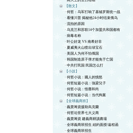
· 高大上的生日禮物
【散文】
· 何哲：乌军打响了基辅罗斯统一战
· 看懂川普 揭秘他24小时结束俄乌
· 流拍的原因
· 乌克兰和苏联14个加盟共和国都有
· 病毒名称
· 叶公好龙 VS 南希好非
· 夏威夷火山喷出绿宝石
· 美国人为何不怕俄国
· 韩国制造原子弹才能免于亡国
· 中共打民国 民国怎么打
【小說】
· 何哲小说：國人的憤怒
· 何哲短篇小说：強梁兒子
· 何哲小说：悟塵和尚
· 何哲短篇小说：当代狗案
【全球義商班】
· 義賣籌資援助烏克蘭
· 何哲论世界七大义商
· 義賣籌資 建義商耕讀農場
· 全球義商班招生 紐約面授/遠程函
· 全球義商班招生