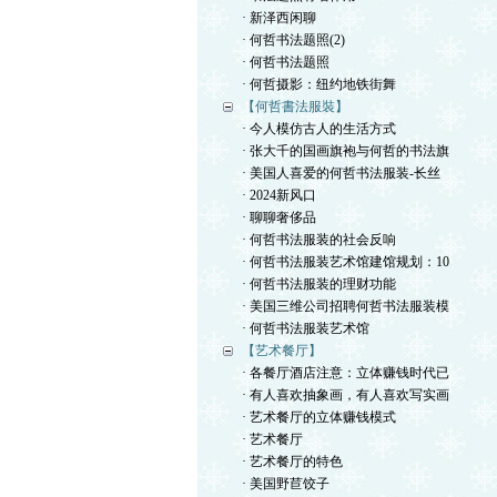
· 新泽西闲聊
· 何哲书法题照(2)
· 何哲书法题照
· 何哲摄影：纽约地铁街舞
【何哲書法服裝】
· 今人模仿古人的生活方式
· 张大千的国画旗袍与何哲的书法旗
· 美国人喜爱的何哲书法服装-长丝
· 2024新风口
· 聊聊奢侈品
· 何哲书法服装的社会反响
· 何哲书法服装艺术馆建馆规划：10
· 何哲书法服装的理财功能
· 美国三维公司招聘何哲书法服装模
· 何哲书法服装艺术馆
【艺术餐厅】
· 各餐厅酒店注意：立体赚钱时代已
· 有人喜欢抽象画，有人喜欢写实画
· 艺术餐厅的立体赚钱模式
· 艺术餐厅
· 艺术餐厅的特色
· 美国野苣饺子