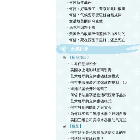
· 何哲新年战评
· 何哲：好戏来了，普京如此叫板川
· 何哲：气候变寒变暖皆自然规律
· 童话般美丽的乌克兰
· 乌克兰因粮于敌
· 美国政治改革应借鉴孙中山发明的
· 何哲：死在西医手里好，还是死在
分类目录
【招商项目】
· 世界任意游协会
· 美國水上電影城招商引資
· 艺术餐厅的立体赚钱经营模式
· 何哲书法服装艺术馆建馆规划：10
· 逾池品鉴会开始运营了
· 何哲书法题字是盘活积压奢侈品的
· 艺术餐厅的立体赚钱模式
· 何哲独创的麟郎之诞宴会
· 为何非买氢二氧净水器？只因自来
· 美国三维公司卖净水器援助乌克兰
【攝影】
· 何哲题字是伦敦母亲送给女儿的生
· 书法题照有啥作用？