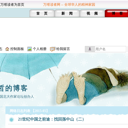
设万维读者为首页
万维读者网 -- 全球华人的精神家园
首 页
新 闻
视 频
博 客
志
控制面板
个人相册
给我留言
哲的博客
国北大作家论坛创办人
网络日志列表 【2015-05】
21世纪中国之前途：找回孫中山（二）