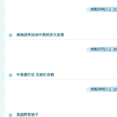
浏览(3546)
(1
南海战争拉动中美经济大发展
浏览(1275)
(0
中美要打仗 百姓忙存粮
浏览(2804)
(2
美国野苣饺子