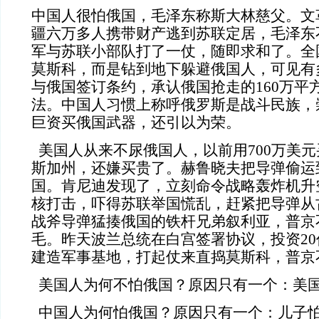
中国人很怕俄国，毛泽东称斯大林慈父。文
疆六万多人携带财产逃到苏联定居，毛泽东
军与苏联小部队打了一仗，随即求和了。全
莫斯科，而是钻到地下躲避俄国人，可见有
与俄国签订条约，承认俄国抢走的160万平
法。中国人习惯上称呼俄罗斯是战斗民族，
巨资买俄国武器，还引以为荣。
美国人从来不尿俄国人，以前用700万美
斯加州，还嫌买贵了。赫鲁晓夫把导弹偷运
国。肯尼迪发现了，立刻命令战略轰炸机升
核打击，吓得苏联举国慌乱，赶紧把导弹从
战斧导弹猛揍俄国的铁杆兄弟叙利亚，普京
毛。昨天波兰总统在白宫签署协议，投资2
建造军事基地，打起仗来直捣莫斯科，普京
美国人为何不怕俄国？原因只有一个：美
中国人为何怕俄国？原因只有一个：儿子