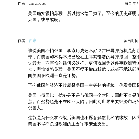
作者：thesunlover
留言时间：20
美国确实很怕苏联，所以把它给干掉了。至今的历史证明
灭国，或早或晚。
作者：
西岸
留言时间：20
谁说美国不怕俄国，学点历史还不好？古巴导弹危机是苏
弹，而美国却不得不把已经在土耳其部署的导弹撤回，整
失最大，不害怕的话何必这样。更何况因为这件事欧洲诸
去，害怕激怒苏联，美国不得不撤出核武，或者不承认部
间美国在欧洲一直是守势。
至今俄国的经济不过就是美国一中等州的规模，你看美国
美国与俄国比，优势是不是与俄国一个大陆，因此不会是
点。而劣势也是不在欧亚大陆，因此对世界主要经济市场
俄国大。
这就是为什么在冷战后美国也不愿意解散北约的缘故，因
美国不得不负担欧洲的主要军事安全支出。