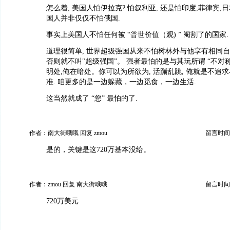
怎么着, 美国人怕伊拉克? 怕叙利亚, 还是怕印度,菲律宾
国人并非仅仅不怕俄国.
事实上美国人不怕任何被 “普世价值（观) ” 阉割了的国家.
道理很简单, 世界超级强国从来不怕树林外与他享有相同自由
否则就不叫"超级强国”。 强者最怕的是与其玩所谓 “不对
明处,俺在暗处。你可以为所欲为, 活蹦乱跳, 俺就是不追
准. 咱更多的是一边躲藏，一边觅食，一边生活.
这当然就成了 “您” 最怕的了.
作者：南大街哦哦 回复 zmou
留言时间：20
是的，关键是这720万基本没给。
作者：zmou 回复 南大街哦哦
留言时间：20
720万美元