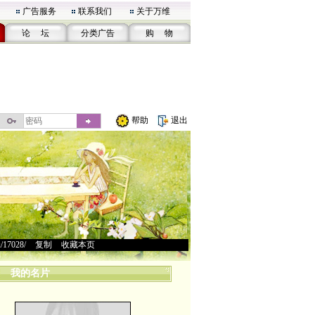
广告服务
联系我们
关于万维
论 坛
分类广告
购 物
帮助
退出
u/17028/
>
复制
>
收藏本页
我的名片