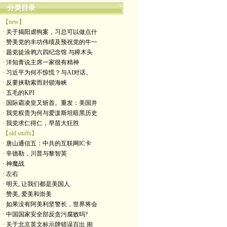
分类目录
【new】
· 关于揭阳虐狗案，习总可以做点什
· 赞美党的丰功伟绩及预祝党的牛一
· 题党徒涂鸦六四纪念馆 与樟木头
· 洋知青说主席一家很有精神
· 习近平为何不惊慌？与AI对话。
· 反要挟勒索而封锁海峡
· 五毛的KPI
· 国际霸凌皇又斩首。重发：美国并
· 我党权贵为何与爱泼斯坦暗黑历史
· 我党求仁得仁，早苗大狂胜
【old stuffs】
· 唐山通信五：中共的互联网IC卡
· 辛德勒，川普与黎智英
· 神魔战
· 左右
· 明天, 让我们都是美国人
· 赞美, 爱美和崇美
· 如果没有阿美利坚警长，世界将会
· 中国国家安全部反贪污腐败吗?
· 关于北京英文标示牌错误百出 闹