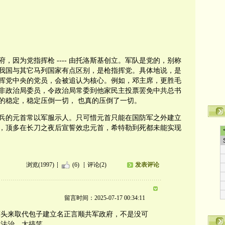
？
，因为党指挥枪 ---- 由托洛斯基创立。军队是党的，别称
我国与其它马列国家有点区别，是枪指挥党。具体地说，是
挥党中央的党员，会被追认为核心。例如，邓主席，更胜毛
并非政治局委员，令政治局常委到他家民主投票罢免中共总书
的稳定，稳定压倒一切， 也真的压倒了一切。
兵的元首常以军服示人。只可惜元首只能在国防军之外建立
，顶多在长刀之夜后宣誓效忠元首，希特勒到死都未能实现
浏览(1997)
(6)
评论(2)
发表评论
留言时间：2025-07-17 00:34:11
军头来取代包子建立名正言顺共军政府，不是没可
主法治，太搞笑。