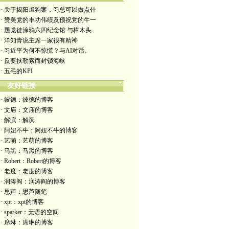
· 关于揭阳虐狗案，习总可以做点什
· 赞美党的丰功伟绩及预祝党的牛一
· 题党徒涂鸦六四纪念馆 与樟木头
· 洋知青说主席一家很有精神
· 习近平为何不惊慌？与AI对话。
· 反要挟勒索而封锁海峡
· 五毛的KPI
友好链接
· 彼德：彼德的博客
· 文庙：文庙的博客
· 解滨：解滨
· 阿妞不牛：阿妞不牛的博客
· 艺萌：艺萌的博客
· 马黑：马黑的博客
· Robert：Robert的博客
· 老度：老度的博客
· 润涛阎：润涛阎的博客
· 思芦：思芦随笔
· xpt：xpt的博客
· sparker：无语的空间
· 席琳：席琳的博客