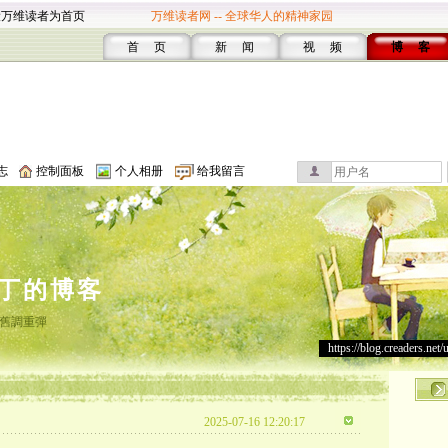
设万维读者为首页
万维读者网 -- 全球华人的精神家园
首 页
新 闻
视 频
博 客
志
控制面板
个人相册
给我留言
丁的博客
舊調重彈
https://blog.creaders.net/
2025-07-16 12:20:17