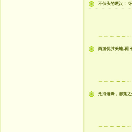
不低头的硬汉！ 
两游优胜美地,看
沧海遗珠，邢冕之