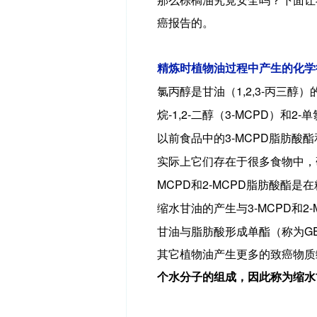
那么棕榈油究竟安全吗？下面让
癌报告的。
精炼时植物油过程中产生的化学
1,2,3-
氯丙醇是甘油（
丙三醇）
-1,2-
3-MCPD
2-
烷
二醇（
）和
单
3-MCPD
以前食品中的
脂肪酸酯
实际上它们存在于很多食物中，
MCPD
2-MCPD
和
脂肪酸酯是在
3-MCPD
2
缩水甘油的产生与
和
G
甘油与脂肪酸形成单酯（称为
其它植物油产生更多的致癌物质
个水分子的组成，因此称为缩水