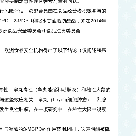
否需要制定急性暴露参考剂量的问题。
行风险评估，欧盟会员国在食品经营者积极参与的
CPD
2-MCPD
2014
，
和缩水甘油脂肪酸酯，并在
年
欧洲食品安全委员会和食品法典委员会。
，欧洲食品安全机构得出了以下结论（仅阐述和癌
毒性，睾丸毒性（睾丸萎缩和动脉炎）和雄性大鼠的
Leydig
与这些效应相关，睾丸（
细胞肿瘤），乳腺
发生良性肿瘤。在一项研究中，在雄性大鼠中观察
3-MCPD
围与游离的
的作用范围相同，这表明酯被降