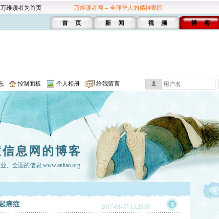
设万维读者为首页
万维读者网 -- 全球华人的精神家园
首 页
新 闻
视 频
博 客
志
控制面板
个人相册
给我留言
症信息网的博客
面的信息 www.anhao.org
起癌症
2017-01-17 13:26:06