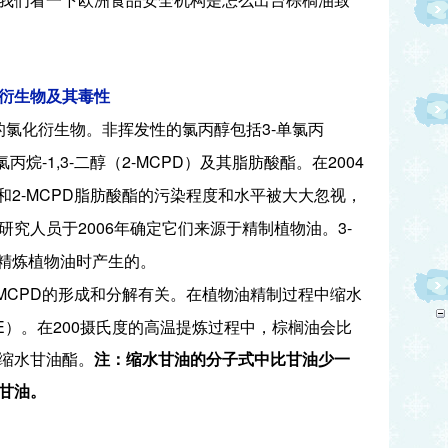
我们看一下欧洲食品安全机构是怎么出台棕榈油致
衍生物及其毒性
3-
的氯化衍生物。非挥发性的氯丙醇包括
单氯丙
-1,3-
2-MCPD
2004
氯丙烷
二醇（
）及其脂肪酸酯。在
2-MCPD
和
脂肪酸酯的污染程度和水平被大大忽视，
2006
3-
研究人员于
年确定它们来源于精制植物油。
精炼植物油时产生的。
-MCPD
的形成和分解有关。在植物油精制过程中缩水
E
200
）。在
摄氏度的高温提炼过程中，棕榈油会比
缩水甘油酯。
注：缩水甘油的分子式中比甘油少一
甘油。