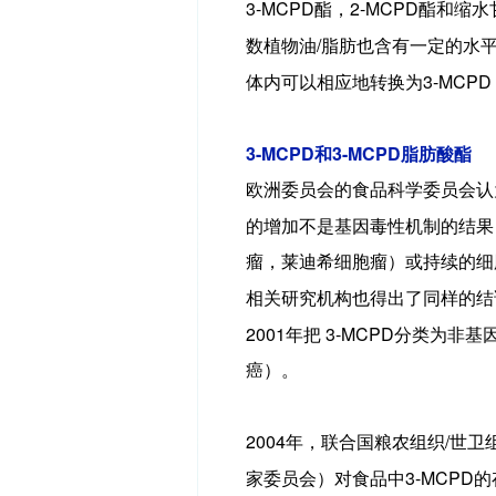
3-MCPD
2-MCPD
酯，
酯和缩水
/
数植物油
脂肪也含有一定的水
3-MCPD
体内可以相应地转换为
3-MCPD
3-MCPD
和
脂肪酸酯
欧洲委员会的食品科学委员会认
的增加不是基因毒性机制的结果
瘤，莱迪希细胞瘤）或持续的细
相关研究机构也得出了同样的结
2001
3-MCPD
年把
分类为非基
癌）。
2004
/
年，联合国粮农组织
世卫
3-MCPD
家委员会）对食品中
的