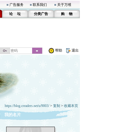
广告服务
联系我们
关于万维
论 坛
分类广告
购 物
帮助
退出
https://blog.creaders.net/u/9003/
>
复制
>
收藏本页
我的名片