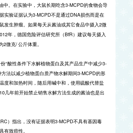
3-MCPD
油中。在实验中，大鼠长期吃含
的食物会导
3-MCPD
DNA
据实验证据认为
不是通过
损伤而是在
2
鼠发生肿瘤。如果每天从酱油或其它食品中摄入
微
012
BfR
年，德国危险评估研究所（
）建议每天摄入
2
/
为
微克
公斤体重。
3-
份“酸性条件下水解植物蛋白及其产品生产中减少
3-MCPD
种方法以减少植物蛋白质产物水解期间
的形
温度和加热时间，随后用碱中和，使用硫酸代替盐
10
几年前开始禁止销售水解方法生成的酱油也是出
ARC
3-MCPD
）指出，没有证据表明
不具有基因毒
具有致癌性。