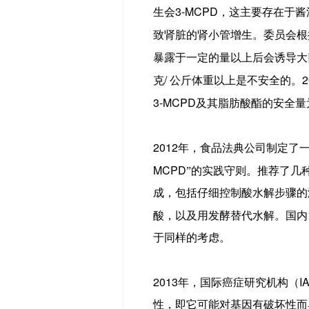
3-MCPD
生会
，这主要存在于酱
致肾脏的肾小管增生。委员会根
暴露于一定的量以上后会诱导大
/
2
克
公斤体重以上是不安全的。
3-MCPD
及其脂肪酸酯的安全量
2012
年，食品法典公司制定了一
MCPD
”的实践守则。推荐了几
成，包括仔细控制酸水解步骤的
酸，以及用发酵替代水解。国内
于同样的考虑。
2013
I
年，国际癌症研究机构（
性，即它可能对基因有破坏性而