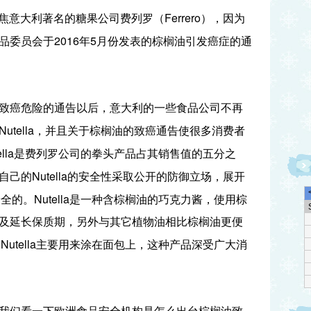
Ferrero
焦意大利著名的糖果公司费列罗（
），因为
2016
5
品委员会于
年
月份发表的棕榈油引发癌症的通
致癌危险的通告以后，意大利的一些食品公司不再
Nutella
，并且关于棕榈油的致癌通告使很多消费者
lla
是费列罗公司的拳头产品占其销售值的五分之
Nutella
自己的
的安全性采取公开的防御立场，展开
Nutella
安全的。
是一种含棕榈油的巧克力酱，使用棕
及延长保质期，另外与其它植物油相比棕榈油更便
Nutella
。
主要用来涂在面包上，这种产品深受广大消