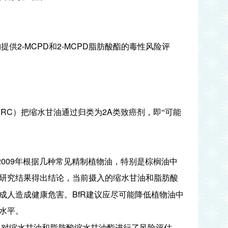
2-MCPD
2-MCPD
构提供
和
脂肪酸酯的毒性风险评
ARC
2A
）把缩水甘油通过归类为
类致癌剂，即“可能
2009
年根据几种常见精制植物油，特别是棕榈油中
研究结果得出结论，当前摄入的缩水甘油和脂肪酸
BfR
成人造成健康危害。
建议应尽可能降低植物油中
水平。
）对缩水甘油和脂肪酸缩水甘油酯进行了风险评估。