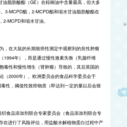
GE
甘油脂肪酸酯（
）在棕榈油中含量最高，但大多
3-MCPD
2-MCPD
平。
酯，
酯和缩水甘油脂肪酸酯在
2-MCPD
，
和缩水甘油。
为，在大鼠的长期致癌性测定中观察到的良性肿瘤
1994
（
年），而是通过慢性激素失衡（乳腺纤维
胞毒性和慢性增生（肾肿瘤）导致的，其后英国的
2000
论（
年）。欧洲委员会的食品科学委员会于
因毒性，阈值性致癌物质（即达到一定的量以后会致
组织食品添加剂联合专家委员会（食品添加剂联合专
存在进行了风险评估，用盐酸水解植物蛋白过程中产