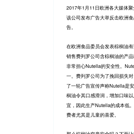
2017
1
11
年
月
日欧洲各大媒体聚
该公司发布广告大举反击欧洲食
告。
在欧洲食品委员会发表棕榈油有
销售费列罗公司含棕榈油的产品
Nutella
Nute
非常担心
的安全性。
一。费列罗公司为了挽回损失对
Nutella
了一轮广告宣传声称
是
榈油令其口感滑润，增加口味以
Nutella
宜，因此生产
的成本低
费者尤其是儿童的喜爱。