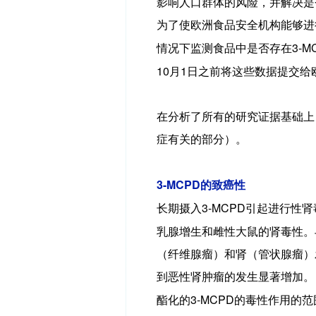
影响人口群体的风险，并解决是
为了使欧洲食品安全机构能够进
3-M
情况下监测食品中是否存在
10
1
月
日之前将这些数据提交给
在分析了所有的研究证据基础上
症有关的部分）。
3-MCPD
的致癌性
3-MCPD
长期摄入
引起进行性肾
乳腺增生和雌性大鼠的肾毒性。
（纤维腺瘤）和肾（管状腺瘤）
到恶性肾肿瘤的发生显著增加。
3-MCPD
酯化的
的毒性作用的范