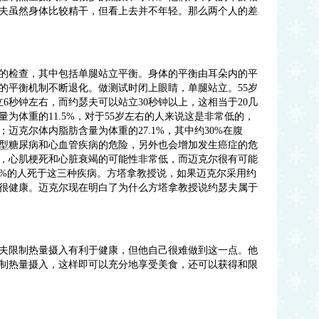
夫虽然身体比较精干，但看上去并不年轻。那么两个人的差
的检查，其中包括单腿站立平衡。身体的平衡由耳朵内的平
的平衡机制不断退化。做测试时闭上眼睛，单腿站立。
55
岁
立
6
秒钟左右，而约瑟夫可以站立
30
秒钟以上，这相当于
20
几
量为体重的
11.5%
，对于
55
岁左右的人来说这是非常低的，
；迈克尔体内脂肪含量为体重的
27.1%
，其中约
30%
在腹
型糖尿病和心血管疾病的危险，另外也会增加发生癌症的危
，心肌梗死和心脏衰竭的可能性非常低，而迈克尔很有可能
0%
的人死于这三种疾病。方塔拿教授说，如果迈克尔采用约
很健康。迈克尔现在明白了为什么方塔拿教授说约瑟夫属于
夫限制热量摄入有利于健康，但他自己很难做到这一点。他
制热量摄入，这样即可以充分地享受美食，还可以获得和限