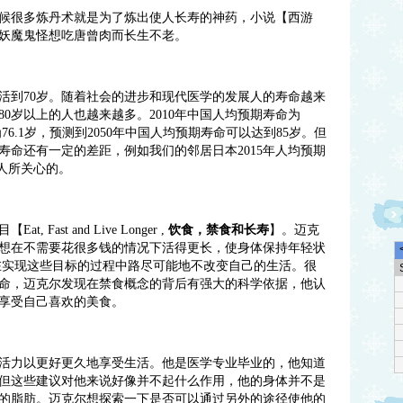
候很多炼丹术就是为了炼出使人长寿的神药，小说【西游
妖魔鬼怪想吃唐曾肉而长生不老。
活到
70
岁。随着社会的进步和现代医学的发展人的寿命越来
80
岁以上的人也越来越多。
2010
年中国人均预期寿命为
为
76.1
岁，预测到
2050
年中国人均预期寿命可以达到
85
岁。但
寿命还有一定的差距，例如我们的邻居日本
2015
年人均预期
人所关心的。
目【
Eat, Fast and Live Longer ,
饮食，禁食和长寿
】。迈克
想在不需要花很多钱的情况下活得更长，使身体保持年轻状
在实现这些目标的过程中路尽可能地不改变自己的生活。很
命，迈克尔发现在禁食概念的背后有强大的科学依据，他认
享受自己喜欢的美食。
活力以更好更久地享受生活。他是医学专业毕业的，他知道
但这些建议对他来说好像并不起什么作用，他的身体并不是
的脂肪。迈克尔想探索一下是否可以通过另外的途径使他的