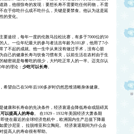
道路，他很惊奇的发现：要想长寿不需要吃任何药物，不需
不在于你吃什么或不吃什么，关键是要禁食。他认为这是延
性的变化。
主要途径，每年一度的伦敦马拉松比赛，有多于
7000
位的
50
的人。一位年纪最大的参与者法吉年龄为
101
岁，他用了
7
小
常了不起的成就。他一生中从来没有做过手术，没有心脏
为自己的健康长寿与饮食习惯有关，以前生活在农村由于生
的秘密就是每餐吃的很少，大约吃正常人的一半。迈克尔认
0
年的理论：
少吃可以长寿
。
，希望自己在
50
年后
100
多岁时仍然思维清晰身体健康。
是健康和长寿命的先决条件，经济衰退会降低寿命或阻碍其
退可以提高人的寿命
。
在
1929 - 1932
年美国经济大萧条期
。即使在最近的全球经济危机中，欧洲国内生产总值下降最
如爱沙尼亚，
拉脱维亚和立陶宛。
经济衰退期间为什么会
对提高人的寿命很有帮助。