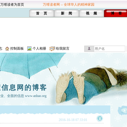
设万维读者为首页
万维读者网 -- 全球华人的精神家园
首 页
新 闻
视 频
博 客
志
控制面板
个人相册
给我留言
症信息网的博客
面的信息 www.anhao.org
2016-10-18 07:33:01