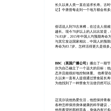
长久以来人类一直在追求长寿。古时
记】中唐曾每走到一个地方都会有多
俗话说人到
70
古来稀，在过去人很难
越长。现今
70
岁以上的人比比皆是，
74.83
岁，
2015
年中国人均预期寿命
与其它发达国家相比，中国人的预期
寿命为
83.7
岁。怎样活得更久是很多
BBC
（英国广播公司）
播出了一期节
尔为自己确立了一个远大的目标：他
态并且能很好地控制体重。
他希望
久以来一直有人提倡通过禁食延长寿
为他找到了一种禁食方法使仍然可以
迈克尔说他热爱生活，他想保持青春
各种怎样保持身体健康的科学建议，
他所希望的那样苗条，身体内有过多