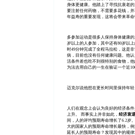
身体更健康。他踏上了寻找抗衰老的
要注射任何药物，不需要多花钱，并
年益寿的重要发现，这将会带来革命
多参加运动是很多人保持身体健康的
岁以上的人参加，其中还有
80
岁以上
时
49
分钟完成了全程马拉松，这是非
病，目前也没有任何健康问题。他认
活条件差也吃不到很特别的食物，他
为法吉用自己的一生在验证一个近
10
迈克尔说他想在更长时间里保持年轻
人们在观念上会认为良好的经济条件
上升。
而事实上并非如此，
经济衰
间，人的评均预期寿命增长了
6.2
岁
大的国家人的预期寿命增长最快，例
延长人的预期寿命？发现其中的规律