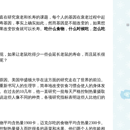
直在研究衰老和长寿的课题，每个人的基因在衰老过程中起
寿基因，事实上确实如此，然而基因是不能改变的，如果想
果改变饮食就可以长寿。
吃什么食物
，
什么时候吃
，
怎么吃
现，如果让老鼠吃得少一些会延长老鼠的寿命，而且延长很
呢？
原因。美国华盛顿大学在这方面的研究走在了世界的前沿。
重新书写人的生理学，简单地改变饮食习惯会使人的身体发
。在过去的
10
几年，他一直研究一批每天严格控制热量摄取
说这些人像不同的种类，各项研究指标表明这些人比他们的
物平均含热量
1900
卡，迈克尔吃的食物平均含热量
2300
卡。
控制热量摄入而吃很多的蔬菜和水果。他们两个人的年龄相