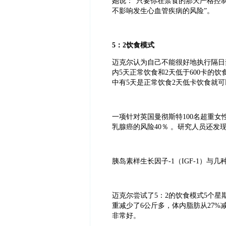
她说：
“
只要你在禁食的那天严格控
不影响发生心血管疾病的风险
”
。
5
：
2
饮食模式
迈克尔认为自己不能很好地执行隔日
内
5
天正常饮食和
2
天低于
600
卡的饮
中有
5
天是正常饮食
2
天低卡饮食就可
一项针对英国曼彻斯特
100
名超重女
乳腺癌的风险
40
％
。研究人员还发
胰岛素样生长因子
-1
（
IGF-1
）与几
迈克尔尝试了
5
：
2
的饮食模式
5
个星
重减少了
6
公斤多，体内脂肪从
27%
非常好。