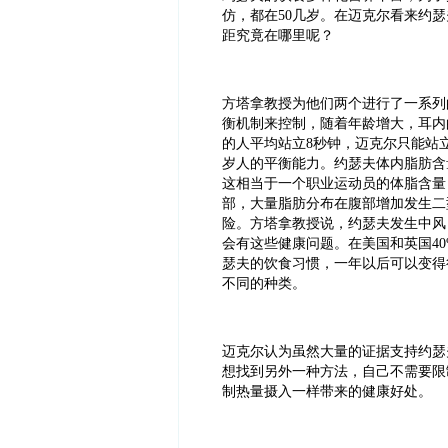
仿，都在
50
几岁。在迈克尔看来约瑟
距究竟在哪里呢？
方塔拿教授为他们两个进行了一系列
衡机制来控制，随着年龄增大，耳内
的人平均站立
8
秒钟，迈克尔只能站
岁人的平衡能力。约瑟夫体内脂肪含
这相当于一个职业运动员的体脂含量
部，大量脂肪分布在腹部增加发生二
险。方塔拿教授说，约瑟夫发生中风
会有这些健康问题。在美国和英国
4
瑟夫的饮食习惯，一年以后可以变得
不同的种类。
迈克尔认为虽然大量的证据支持约瑟
想找到另外一种方法，自己不需要限
制热量摄入一样带来的健康好处。