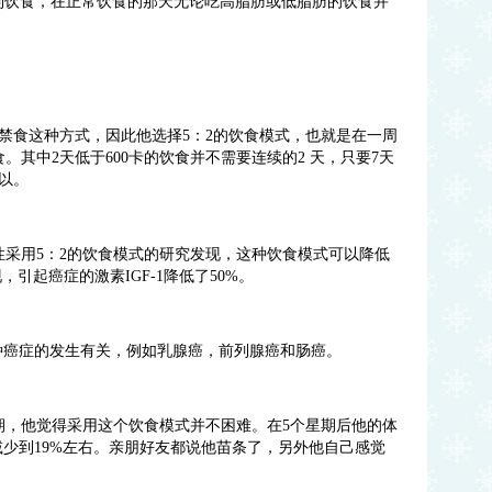
制饮食，在正常饮食的那天无论吃高脂肪或低脂肪的饮食并
禁食这种方式，因此他选择
5
：
2
的饮食模式，也就是在一周
食。其中
2
天低于
600
卡的饮食并不需要连续的
2
天，只要
7
天
以。
性采用
5
：
2
的饮食模式的研究发现，这种饮食模式可以降低
现，引起癌症的激素
IGF-1
降低了
50%
。
种癌症的发生有关，例如乳腺癌，前列腺癌和肠癌。
期，他觉得采用这个饮食模式并不困难。在
5
个星期后他的体
减少到
19%
左右。亲朋好友都说他苗条了，另外他自己感觉