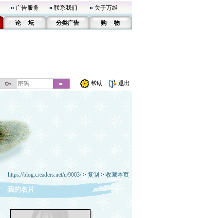
广告服务
联系我们
关于万维
论 坛
分类广告
购 物
帮助
退出
https://blog.creaders.net/u/9003/
>
复制
>
收藏本页
我的名片