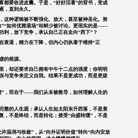
富都要收进皮囊。于是，“好好活著”的背书，变成
逐，直到永久。
，这种逻辑被不断强化、放大，甚至被神圣化。努
力”“如何优雅退场”却鲜少被讨论。更现实的是——
功利，放下竞争，承认自己正在走向“西下”？
在衰退，精力在下降，但内心仍执著于维持“正
虚的根源。
里，却还要求自己拥有中午十二点的强度；你明明
张与竞争来定义自我。结果不是更成功，而是更疲
虚”，而在于——我们从未被教导，如何理解人生的
完整的人生观：承认人生如太阳东升西落，不是衰
复，不是终结，而是转化；接受“由盛转缓”，不是
允许温润与收敛”，从“向外证明价值”转向“向内安放