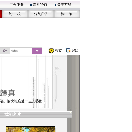
广告服务
联系我们
关于万维
论 坛
分类广告
购 物
帮助
退出
歸真
福、愉快地度過一生的藝術
我的名片