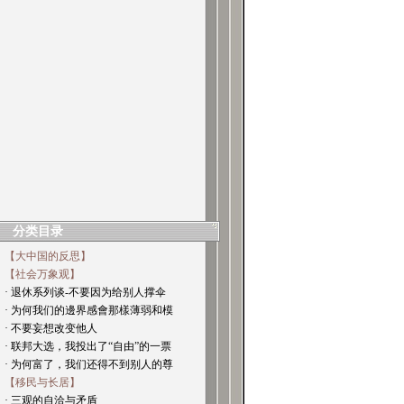
分类目录
【大中国的反思】
【社会万象观】
· 退休系列谈-不要因为给别人撑伞
· 为何我们的邊界感會那樣薄弱和模
· 不要妄想改变他人
· 联邦大选，我投出了“自由”的一票
· 为何富了，我们还得不到别人的尊
【移民与长居】
· 三观的自洽与矛盾