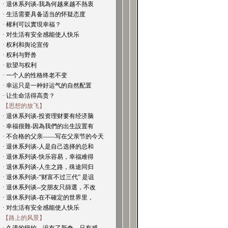
· 退休系列谈-我為何越來越不熱衷
· 生活需要具备适当的怀疑态度
· 權利可以實現幸福？
· 对生活有安全感能使人快乐
· 权利和舆论宣传
· 权利与野兽
· 欲望与权利
· 一个人的性格终老不变
· 幸运只是一种好运气的自然配置
· 让生命活得高贵？
【思想的放飞】
· 退休系列谈-投资理财要有经济脑
· 幸福很難-因為我們的出生設置有
· 不合格的父亲——写在父亲节的今天
· 退休系列谈-人是自己选择的总和
· 退休系列谈-快乐容易，幸福难得
· 退休系列谈-人生之路，殊途同归
· 退休系列谈-“财富不过三代” 是诅
· 退休系列谈--交朋友只篩選，不改
· 退休系列谈-在不確定的世界里，
· 对生活有安全感能使人快乐
【路上的风景】