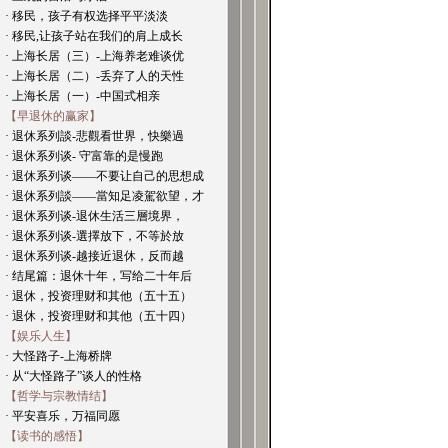
· 移民，孩子有权选择平平淡淡
· 移民,让孩子站在我们的肩上成长
· 上海长居（三）-上海养老难谈优
· 上海长居（二）-丢弃了人的天性
· 上海长居（一）-中国式相亲
【早退休的赢家】
· 退休系列談-悲觀看世界，快樂過
· 退休系列谈- 守富靠的是慢跑
· 退休系列谈——不要让自己的思想成
· 退休系列談——當知足凌駕欲望，才
· 退休系列谈-退休生活三層境界，
· 退休系列谈-選擇放下，不等於放
· 退休系列谈-越接近退休，反而越
· 结尾篇：退休十年，写给二十年后
· 退休，投资理财和其他（五十五）
· 退休，投资理财和其他（五十四）
【娱乐人生】
· 大怪路子-上海桥牌
· 从“大怪路子”谈人的性格
【哲学与宗教情结】
· 平安喜乐，万福同愿
【读书的感悟】