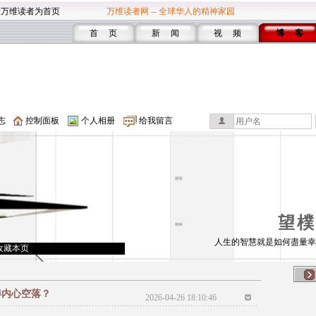
设万维读者为首页
万维读者网 -- 全球华人的精神家园
首 页
新 闻
视 频
博 客
志
控制面板
个人相册
给我留言
望樸
人生的智慧就是如何盡量幸
收藏本页
得内心空落？
2026-04-26 18:10:46