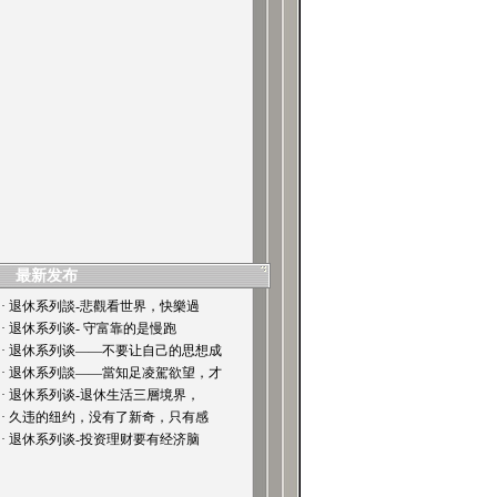
最新发布
· 退休系列談-悲觀看世界，快樂過
· 退休系列谈- 守富靠的是慢跑
· 退休系列谈——不要让自己的思想成
· 退休系列談——當知足凌駕欲望，才
· 退休系列谈-退休生活三層境界，
· 久违的纽约，没有了新奇，只有感
· 退休系列谈-投资理财要有经济脑