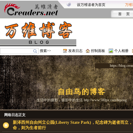
设万维读者为首页
万维
首 页
搜索>>
发表日志
控制面板
个人相册
https://blog.crea
自由鸟的博客
生活中的摄影，摄影中的生活 http://www.500px.com/liqiong
网络日志正文
新泽西州自由州立公园(Liberty State Park)，纪念碑为逝者而立
命，则为生者前行