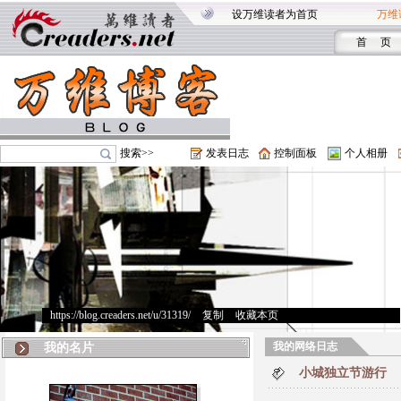
设万维读者为首页
万维
首 页
搜索>>
发表日志
控制面板
个人相册
https://blog.creaders.net/u/31319/
>
复制
>
收藏本页
我的网络日志
我的名片
小城独立节游行