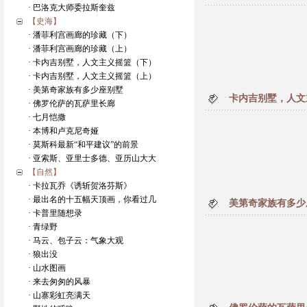
· 巴洛克大师委拉斯奎兹
【史海】
· 潘菲利宫画廊的珍藏（下）
· 潘菲利宫画廊的珍藏（上）
· 卡内吉别墅，人文主义摇篮（下）
· 卡内吉别墅，人文主义摇篮（上）
· 美第奇家族有多少座别墅
卡内吉别墅，人文
· 佛罗伦萨的瓦萨里长廊
· 七月恺撒
· 本博和卢克尼奇娅
· 莫斯科最新“和平建议”的前景
· 亚索斯、亚里士多德、亚历山大大
【自然】
· 卡拉瓦乔《诱斩贺洛芬斯》
· 最出名的十五幅天顶画，你看过几
美第奇家族有多少
· 卡普里随想录
· 青绿野
· 马云、包子云：气象大观
· 狼出没
· 山水图画
· 来去匆匆的风暴
· 山寨彩虹亮满天