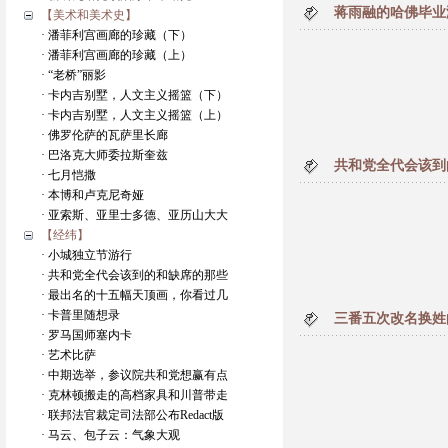
蒋雨融的哈佛毕业
【美术和美术史】
· 潘菲利宫画廊的珍藏（下）
· 潘菲利宫画廊的珍藏（上）
· “老桥”丽影
· 卡内吉别墅，人文主义摇篮（下）
· 卡内吉别墅，人文主义摇篮（上）
· 佛罗伦萨的瓦萨里长廊
· 巴洛克大师委拉斯奎兹
共和党全代会该到
· 七月恺撒
· 本博和卢克尼奇娅
· 亚索斯、亚里士多德、亚历山大大
【经纬】
· 小城独立节游行
· 共和党全代会该到的和缺席的那些
· 最出名的十五幅天顶画，你看过几
· 卡普里随想录
三番五次改名换姓
· 罗马国师塞内卡
· 艺术比萨
· 中期选举，参议院共和党想赢有点
· 克林顿搬走的高档家具和川普带走
· 联邦法官裁定司法部公布Redact版
· 马云、包子云：气象大观