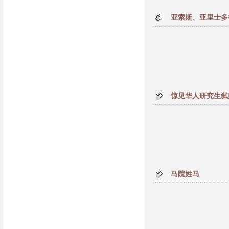
亚索斯、亚里士多
惊见华人研究生弑
马院姓马