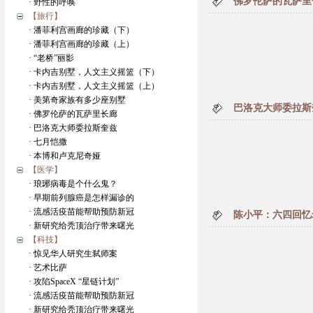
佛罗伦萨的瓦萨里
· 野性的呼唤
【旅行】
· 潘菲利宫画廊的珍藏（下）
· 潘菲利宫画廊的珍藏（上）
· “老桥”丽影
· 卡内吉别墅，人文主义摇篮（下）
· 卡内吉别墅，人文主义摇篮（上）
· 美第奇家族有多少座别墅
巴洛克大师委拉斯
· 佛罗伦萨的瓦萨里长廊
· 巴洛克大师委拉斯奎兹
· 七月恺撒
· 本博和卢克尼奇娅
【医学】
· 琅琊病毒是个什么鬼？
· 早期前列腺癌是怎样漏诊的
· 流感活疫苗能帮助预防新冠
陈小平：六四回忆
· 新研究给秃顶治疗带来曙光
【科技】
· 惊见华人研究生弑师案
· 艺术比萨
· 攻陷SpaceX “星链计划”
· 流感活疫苗能帮助预防新冠
· 新研究给秃顶治疗带来曙光