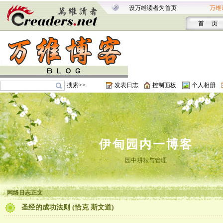
设万维读者为首页
万维
首 页
搜索>>
发表日志
控制面板
个人相册
伊甸园内一博客
园中耕耘与管理
网络日志正文
圣经的成功法则 (恰克 斯文道)