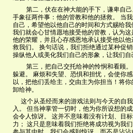
第二，
伏在
在神大能的手下
，
谦卑自己
手象征两件事：他的管教和他的拯救。
当我
自己，希望他以他自己的时间和方式赐给我
我们就会心甘情愿地接受他的管教，认为这
他的荣耀，并且
心存
感
恩
地承认
接受
他
以
他
救我们。
换句话说，我们拒绝通过某种促销
操纵他人或美化我们自己的形象
，
让我们
自
第三，把自己交托给神的怜悯和看顾。
躲避
。
麻烦和失望、恐惧和担忧，
会使
你感
以，把他们
丢给主，交由
主
为你担当！
将你
卸给神。
这个
从
圣经
而来
的游戏
法则
与今天的自我
入。
但当神掌管一切时，他为你所设想的成
会令人惊讶。
这并不意味着没有计划、目标
力
；
这只是意味着我们拒绝将成功视为我们
参与
其中时，我们会感到惊讶，而不是沾沾