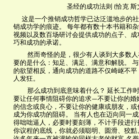
圣经的成功法则
恰克 斯
(
这
是一个
推销
成功
哲学已达泛滥地步
的社
销成功学的痕迹
。
每年都有数十本书籍和杂
视频以及数百场研讨会提供
成功的点子
、
成
巧
和
成功
的承诺。
然而奇怪的是，很少有人谈到大多数人
要的是什么：知足、满足、满意和解脱。
与
的欲望
相反，通向成功的道路不仅崎岖不平
人发狂。
那
么成功到底意味着什么
？
延长工作
要让任何事情阻碍你的追求
不要让你的婚
—
的信念或良心，不要
让
你的健康或朋友
，
或
成为你成功的阻碍
。
当
有人也在迈向同一成
得咄咄逼人，必要时要刻薄
，
不计手段进行
你议程的底线，你就必须聪明、圆滑、
狡黠
许多
年来一直被灌输的同样古老的财富
名誉