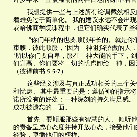
-
我想提供一些与上述所有
论调截然相反
着难免
过于简单化。
我的建议永远不会出现
或哈佛商学院课程中，但它们确实代表了圣
你们年幼的也要顺服年长的。就是你
“
束腰，彼此顺服，
‘
因为 神阻挡骄傲的人
’
所以你们要自卑，服在 神大能的手下，
们升高。你们要将一切的忧虑卸给 神，因
（彼得前书
）
5:5-7
这些经文涉及与真正成功相关的三个关
和
忧
虑。
其中
最重要
的是：遵循
神
的指示将
诺所没有的好处：一种深刻的持久满足感。
成功被遗忘的一面。
首先，要顺服那些有智慧的人。
倾听
的责备
呈虚心态度
并持开放
心
态，接受他们
经验，遵循他们的榜样。