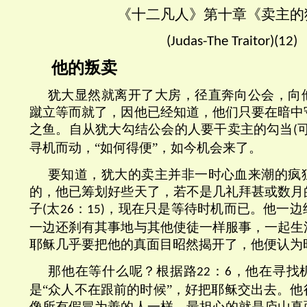
《十二凡人》第十章《卖主的
(
Judas-The Traitor
)(
12
)
他的叛卖
犹大显然就离开了大房，径直奔向公会，向
蹴立等而就了，因他已经知道，他们只要在暗中
之鱼。自从犹大勾结公会的人要干卖主的勾当
(
寻机而动，“如何得便”，如今机会来了。
要知道，犹大的卖主并非一时心血来潮的疯
的，他已筹划好些天了，若不是几礼拜甚或数月
子
太
：
，现在只是等待时机而已。他一边
(
26
15)
一边还刹有其事地与其他使徒一样服事，一起生
耶稣几乎要把他的真面目昭然揭开了，他便认为
那他在等什么呢？根据路
：
，他在寻找
22
6
是“众人不在跟前的时候”，好把耶稣交出去。
像所有假冒为善的人一样，最担心的就是庐山真