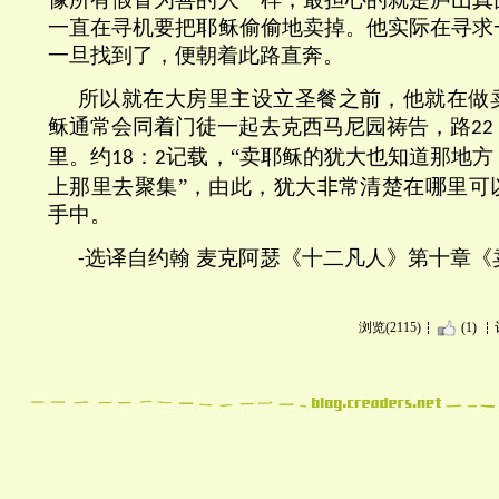
一直在寻机要把耶稣偷偷地卖掉。他实际在寻求
一旦找到了，便朝着此路直奔。
所以就在大房里主设立圣餐之前，他就在做
稣通常会同着门徒一起去克西马尼园祷告，路
22
里。约
：
记载，“卖耶稣的犹大也知道那地方
18
2
上那里去聚集”，由此，犹大非常清楚在哪里可
手中。
选译自约翰 麦克阿瑟《十二凡人》第
十
章《
-
浏览(2115)
(1)