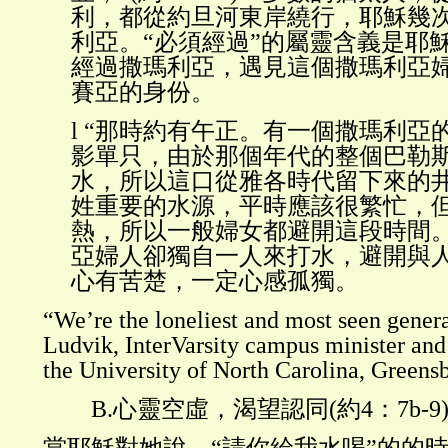
利，都從約旦河東岸繞行，耶穌幾
利亞。“必須經過”的屬靈含義是耶
經過撒瑪利亞，遇見這個撒瑪利亞
賽亞的身份。
l
“那時約有午正。有一個撒瑪利亞的
影單只，由於那個年代的整個巴勒
水，所以這口從雅各時代留下來的
姓重要的水源，平時應該很繁忙，
熱，所以一般婦女都避開這段時間
亞婦人卻獨自一人來打水，避開與
心有苦楚，一定心感孤獨。
“We’re the loneliest and most seen gener
Ludvik, InterVarsity campus minister and
the University of North Carolina, Greensb
B.心靈空虛，渴望認同(約4：7b-9