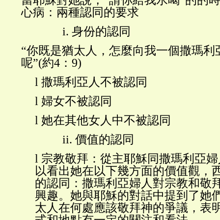
當耶穌對她說，
“請你給我水喝”的的
心病：兩種認同的要求
i.
身份的認同
“你既是猶太人，怎麼向我一個撒瑪利
呢”(約4：9)
l
撒瑪利亞人不被認同
l
婦女不被認同
l
她在其他女人中不被認同
ii.
價值的認同
l
宗教敬拜：從主耶穌同撒瑪利亞婦
以看出她在以下幾方面的價值觀，
的認同：撒瑪利亞婦人對宗教和敬
興趣。她與耶穌的對話中提到了她
太人在何處應該敬拜神的爭議，表