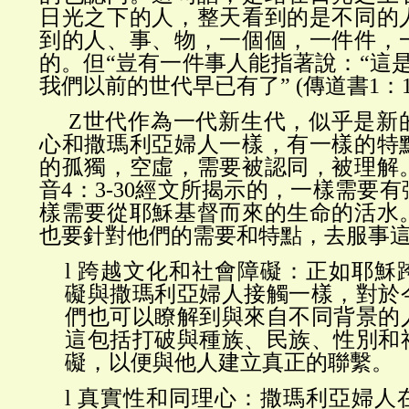
日光之下的人，整天看到的是不同的
到的人、事、物，一個個，一件件，
的。但“豈有一件事人能指著說：“這
我們以前的世代早已有了” (傳道書1：1
Z世代作為一代新生代，似乎是新
心和撒瑪利亞婦人一樣，有一樣的特
的孤獨，空虛，需要被認同，被理解
音4：3-30經文所揭示的，一樣需要
樣需要從耶穌基督而來的生命的活水
也要針對他們的需要和特點，去服事
l
跨越文化和社會障礙：正如耶穌
礙與撒瑪利亞婦人接觸一樣，對於
們也可以瞭解到與來自不同背景的
這包括打破與種族、民族、性別和
礙，以便與他人建立真正的聯繫。
l
真實性和同理心：撒瑪利亞婦人