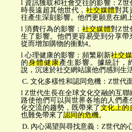
l
資訊獲取和社會交往的影響：
Z世
時長遠超其他世代，
社交媒體
對其
往產生深刻影響。他們更願意在網
l
消費行為的影響：
社交媒體
對
Z世
生了影響。他們更容易受到分享帶
從而增加購物的衝動4。
l
心理健康的影響：頻繁刷新
社交
的
身體健康
產生影響。據統計，
說，沉迷於社交網站讓他們感到生
C.
文化多樣性和認同危機：
Z世代
l
Z世代生長在全球文化交融的互聯
路使他們可以與世界各地的人們產
化交流的趨勢，既帶來了
文化上的
也難免帶來了
認同的危機
。
D.
內心渴望與尋找意義：
Z世代的