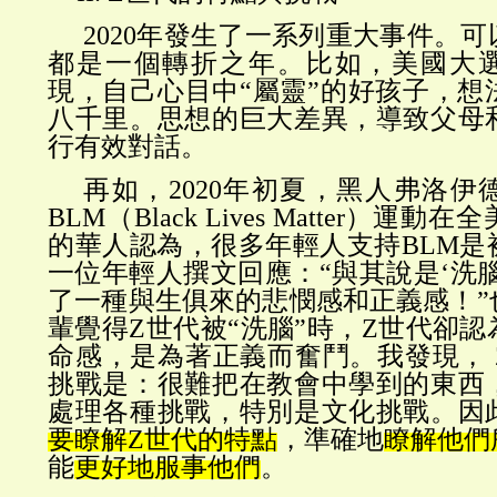
2020年發生了一系列重大事件。
都是一個轉折之年。比如，美國大
現，自己心目中“屬靈”的好孩子，想
八千里。思想的巨大差異，導致父母
行有效對話。
再如，
2020年初夏，黑人弗洛
BLM（Black Lives Matter）
的華人認為，很多年輕人支持BLM是
一位年輕人撰文回應：“與其說是‘洗
了一種與生俱來的悲憫感和正義感！”
輩覺得Z世代被“洗腦”時，Z世代卻
命感，是為著正義而奮鬥。我發現， 
挑戰是：很難把在教會中學到的東西
處理各種挑戰，特別是文化挑戰。因
要瞭解
Z世代的特點
，準確地
瞭解他們
能
更好地服事他們
。