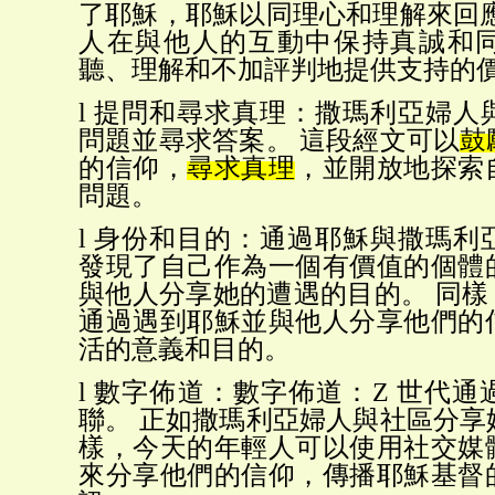
了耶穌，耶穌以同理心和理解來回
人在與他人的互動中保持真誠和
聽、理解和不加評判地提供支持的
l
提問和尋求真理：撒瑪利亞婦人
問題並尋求答案。
這段經文可以
鼓
的信仰，
尋求真理
，並開放地探索
問題。
l
身份和目的：通過耶穌與撒瑪利
發現了自己作為一個有價值的個體
與他人分享她的遭遇的目的。
同樣
通過遇到耶穌並與他人分享他們的
活的意義和目的。
l
數字佈道：數字佈道：
Z 世代
聯。 正如撒瑪利亞婦人與社區分享
樣，今天的年輕人可以使用社交媒
來分享他們的信仰，傳播耶穌基督