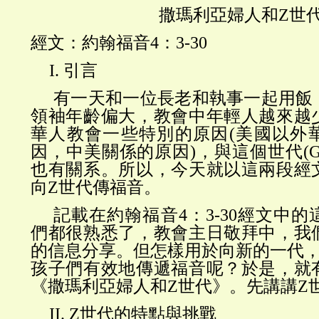
撒瑪利亞婦人和
Z世
經文：約翰福音
4：3-30
I.
引言
有一天和一位長老和執事一起用飯
領袖年齡偏大，教會中年輕人越來越
華人教會一些特別的原因
(美國以外
因，中美關係的原因)，與這個世代(Ge
也有關系。所以，今天就以這兩段經
向Z世代傳福音。
記載在約翰福音
4：3-30經文中
們都很熟悉了，教會主日敬拜中，我
的
信息
分享。但怎樣用於向新的一代
孩子們有效地傳遞福音呢？於是，就
《撒瑪利亞婦人和Z世代》。先講講Z世
II.
Z世代的特點與挑戰