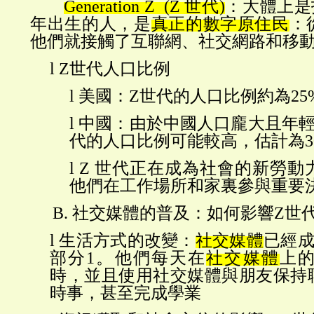
Generation Z (Z 世代)
：大體上是
年出生的人，是
真正的數字原住民
：
他們就接觸了互聯網、社交網路和移
l
Z世代人口比例
l
美國：
Z世代的人口比例約為25%
l
中國：由於中國人口龐大且年
代的人口比例可能較高，估計為3
l
Z 世代正在成為社會的新勞動
他們在工作場所和家裏參與重要
B.
社交媒體的普及：如何影響
Z世
l
生活方式的改變：
社交媒體
已經
部分1。他們每天在
社交媒體
上
時，並且使用社交媒體與朋友保持
時事，甚至完成學業