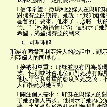
式和地點有一定的關注和看法
l
信仰希望：撒瑪利亞婦人在與耶穌
對彌賽亞的期待。她說：
“我知道
基督的）要來。他來了，必將一切
們。”（約翰福音4:25）這顯示了
希望，渴望彌賽亞的到來
C.
同理理解
耶穌在同撒瑪利亞婦人的談話中，顯
利亞婦人的同理心：
l
接納和尊重：
耶穌並沒有因為撒
族、性別或社會地位而對她持有偏
他以平等和尊重的態度與她交談，
人而拒絕與她互動
l
關注個人需求：
耶穌在與婦人的
了她的個人需求。他揭示了她內心
惑，比如她對於敬拜的理解和對彌