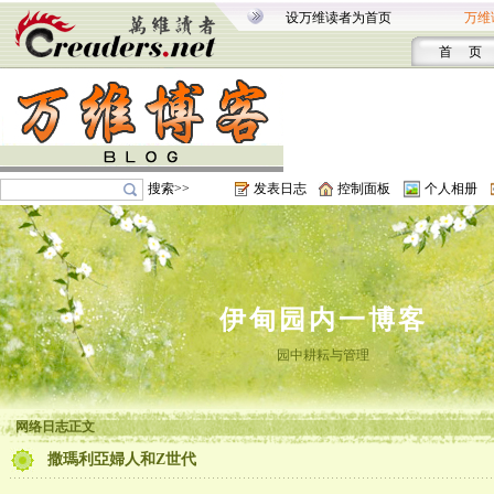
设万维读者为首页
万维
首 页
搜索>>
发表日志
控制面板
个人相册
伊甸园内一博客
园中耕耘与管理
网络日志正文
撒瑪利亞婦人和Z世代