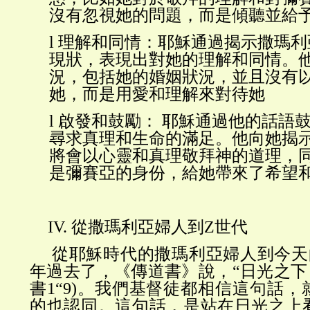
沒有忽視她的問題，而是傾聽並給
l
理解和同情：耶穌通過揭示撒瑪利
現狀，表現出對她的理解和同情。
況，包括她的婚姻狀況，並且
沒有
她，而是用愛和理解來對待她
l
啟發和鼓勵：
耶穌通過他的話語
尋求真理和生命的滿足。他向她揭
將會以心靈和真理敬拜神的道理，
是彌賽亞的身份，給她帶來了希望
IV.
從撒瑪利亞婦人到
Z世代
從耶穌時代的撒瑪利亞婦人到今天
年過去了，《傳道書》說，“日光之下
書1“9)。我們基督徒都相信這句話
的也認同。這句話，是站在日光之上