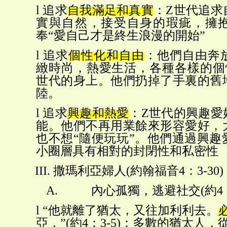
l
追求
自我滿足和真實
：
Z世代追求
實與自然，接受自身的瑕疵，擁
奉“愛自己才是終生浪漫的開始”
l
追求
個性化和自由
：他們自由奔
緻時尚，熱愛生活，各種各樣的個
世代的身上。他們扔掉了手裏的舊
陸。
l
追求
興趣和熱愛
：
Z世代的興趣愛
能。他們不再用業餘來形容愛好，
也不想“隨便玩玩”。他們通過興趣
小圈層具有相對的封閉性和私密性
III.
撒瑪利亞婦人
(約翰福音4：3-30)
A. 內心孤獨，逃避社交(約4：6
l
“他就離了猶太，又往加利利去。
亞，
”(約4：3-5)：多數的猶太人