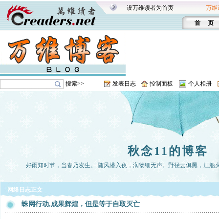
设万维读者为首页
万维
首 页
搜索>>
发表日志
控制面板
个人相册
秋念11的博客
好雨知时节，当春乃发生。 随风潜入夜，润物细无声。野径云俱黑，江船
网络日志正文
蛛网行动,成果辉煌，但是等于自取灭亡