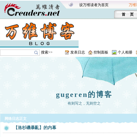
设万维读者为首页
万维
首 页
搜索>>
发表日志
控制面板
个人相册
gugeren的博客
有则写之，无则空之
网络日志正文
【洛杉磯暴亂】的内幕