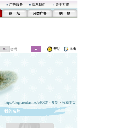
广告服务
联系我们
关于万维
论 坛
分类广告
购 物
帮助
退出
https://blog.creaders.net/u/9003/
>
复制
>
收藏本页
我的名片