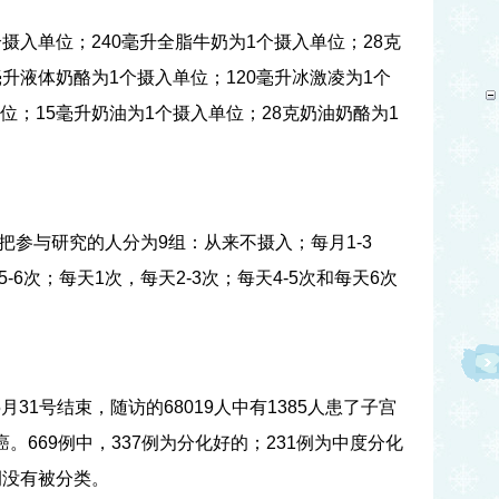
个摄入单位；
240
毫升全脂牛奶为
1
个摄入单位；
28
克
毫升液体奶酪为
1
个摄入单位；
120
毫升冰激凌为
1
个
位；
15
毫升奶油为
1
个摄入单位；
28
克奶油奶酪为
1
把参与研究的人分为
9
组：从来不摄入；每月
1-3
5-6
次；每天
1
次，每天
2-3
次；每天
4-5
次和每天
6
次
5
月
31
号结束，随访的
68019
人中有
1385
人患了子宫
癌。
669
例中，
337
例为分化好的；
231
例为中度分化
例没有被分类。