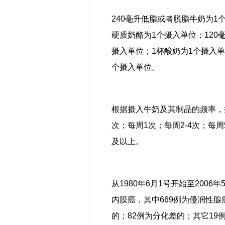
240
毫升低脂或者脱脂牛奶为
1
硬质奶酪为
1
个摄入单位；
120
摄入单位；
1
杯酸奶为
1
个摄入单
个摄入单位。
根据摄入牛奶及其制品的频率，
次；每周
1
次；每周
2-4
次；每周
及以上。
从
1980
年
6
月
1
号开始至
2006
年
内膜癌，其中
669
例为侵润性腺
的；
82
例为分化差的；其它
19