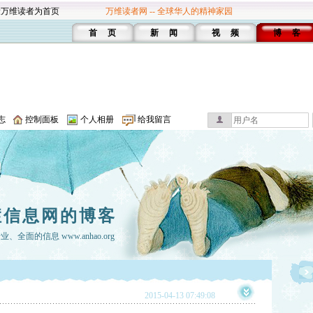
设万维读者为首页
万维读者网 -- 全球华人的精神家园
首 页
新 闻
视 频
博 客
志
控制面板
个人相册
给我留言
症信息网的博客
面的信息 www.anhao.org
2015-04-13 07:49:08