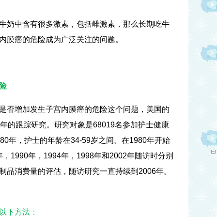
牛奶中含有很多激素，包括雌激素，那么长期吃牛
内膜癌的危险成为广泛关注的问题。
险
是否增加发生子宫内膜癌的危险这个问题，美国的
年的跟踪研究。研究对象是
68019
名参加护士健康
80
年，护士的年龄在
34-59
岁之间。在
1980
年开始
年，
1990
年，
1994
年，
1998
年和
2002
年随访时分别
制品消费量的评估，随访研究一直持续到
2006
年。
以下方法：