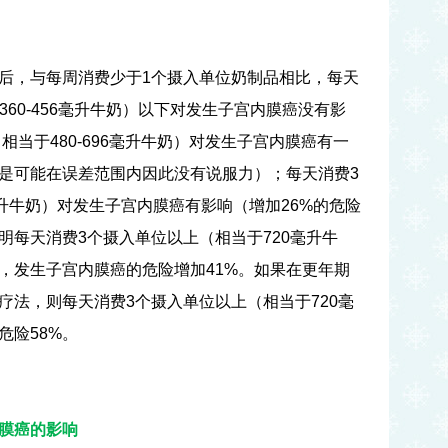
后，与每周消费少于
1
个摄入单位奶制品相比，每天
360-456
毫升牛奶）以下对发生子宫内膜癌没有影
（相当于
480-696
毫升牛奶）对发生子宫内膜癌有一
是可能在误差范围内因此没有说服力）；每天消费
3
升牛奶）对发生子宫内膜癌有影响（增加
26%
的危险
明每天消费
3
个摄入单位以上（相当于
720
毫升牛
，发生子宫内膜癌的危险增加
41%
。如果在更年期
疗法，则每天消费
3
个摄入单位以上（相当于
720
毫
危险
58%
。
膜癌的影响