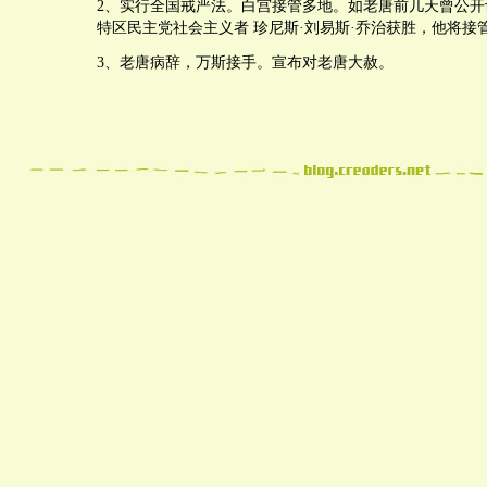
2、实行全国戒严法。白宫接管多地。如老唐前几天曾公开
特区民主党社会主义者 珍尼斯·刘易斯·乔治获胜，他将接
3、老唐病辞，万斯接手。宣布对老唐大赦。