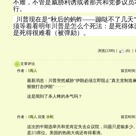
不难，不管是威胁利诱或者那共和党参议员
行。
川普现在是“秋后的蚂蚱——蹦哒不了几天
须等着看明年川普是怎么个死法
：是死得体
是死得很难看（被弹劾）。
浏览(1200)
(6)
文章评论
作者：
1阅人
留言时间：20
最新消息：川普突然威胁“伊朗必须立即阻止”真主党制造
狠狠打击伊朗”·······
这是闻到了杀人蜂的杀气吗？
作者：
1阅人
回复
水蛇
留言时间：20
这次的中期选举共和党肯定失去众议院，问题只是输多少
是2/3席位。美国的热闹大戏还有得看滴。