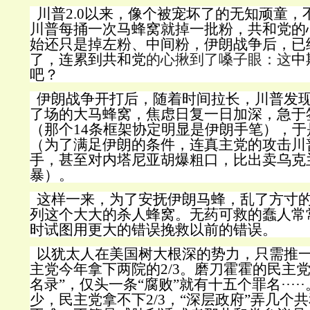
川普2.0以来，像个被宠坏了的无知顽童，
川普每捅一次马蜂窝就掉一批粉，共和党的
始还只是掉左粉、中间粉，
伊朗战争后，已
了，连累到共和党
的心揪到了嗓子眼：这
中
吧？
伊朗战争开打后，随着时间拉长，川普发
了场的大马蜂窝，焦虑日复一日加深，急于
（那个14条框架协定明显是伊朗手笔），
（为了满足伊朗的条件，连真主党的攻击川
手，甚至对内塔尼亚胡爆粗口，比出卖乌克
暴）。
这样一来，为了安抚伊朗马蜂，乱了方寸
列这个大大的杀人蜂窝。无药可救的蠢人常
时试图用更大的错误挽救以前的错误。
以犹太人在美国树大根深的势力，只需推
主党今年拿下两院的2/3。磨刀霍霍的民主
名录”，仅头一条“腐败”就有十五个罪名···
少，民主党拿不下2/3，“深层政府”弄几个