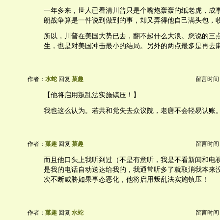
一年多来，世人已看清川普只是个嘴炮轰轰的纸老虎，成
朗战争算是一件说到做到的事，却又弄得他自己满头包，
所以，川普在美国大势已去，翻不起什么大浪。您说的三
生，也是对美国冲击最小的结局。另外的两点最多是再去
作者：
水蛇
回复
菓趣
留言时间：20
【他将启用叛乱法实施镇压！】
我也这么认为。若共和党失去众议院，老唐不会轻易认账
作者：
菓趣
回复
菓趣
留言时间：20
而且他口头上我听到过（不是有意听，我是不看新闻和电
是我的电话自动送达给我的，我通常听多了就取消我本来
次不断威胁如果事态恶化，他将启用叛乱法实施镇压！
作者：
菓趣
回复
水蛇
留言时间：20