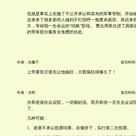
也就是事实上实施了不公开承认和宣布的军事管制。开始
后来来了很多那些人碰到不打招呼一脸萧杀面容。再后来
方，等候我一生命运的“结账”阶段。 费点周章住进了因新
的带有部分服务全免费的住处。
作者：
右撇子
留言时间：20
上帝要毁灭谁先让他疯狂，川普疯狂得够久了！
作者：
水蛇
留言时间：20
共和党保住众议院，一切都好说。而共和党一旦失去众议
了。
几种可能：
1、老唐不承认投票结果。在僵持下，实行第二次投票。