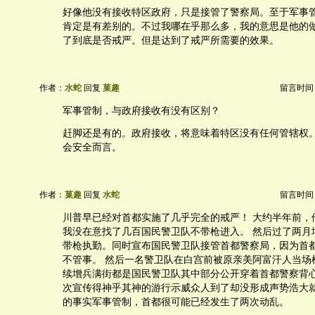
好像他没有接收特区政府，只是接管了警察局。至于军事
肯定是有差别的。不过我哪在乎那么多，我的意思是他的
了到底是否戒严。但是达到了戒严所需要的效果。
作者：
水蛇
回复
菓趣
留言时间：20
军事管制，与政府接收有没有区别？
赶脚还是有的。政府接收，将意味着特区没有任何管辖权
会安全而言。
作者：
菓趣
回复
水蛇
留言时间：20
川普早已经对首都实施了几乎完全的戒严！ 大约半年前，
我没在意找了几百国民警卫队不带枪进入。 然后过了两月
带枪执勤。同时宣布国民警卫队接管首都警察局，因为首
不管事。 然后一名警卫队在白宫前被原亲美阿富汗人当场
续增兵满街都是国民警卫队其中部分公开穿着首都警察背
次宣传得神乎其神的游行示威众人到了却没形成声势浩大
的事实军事管制，首都很可能已经发生了两次动乱。