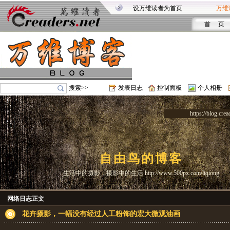
设万维读者为首页
万维
首 页
搜索>>
发表日志
控制面板
个人相册
https://blog.crea
自由鸟的博客
生活中的摄影，摄影中的生活 http://www.500px.com/liqiong
网络日志正文
花卉摄影，一幅没有经过人工粉饰的宏大微观油画