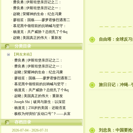
· 费良勇 | 伊斯坦堡亲历记之二：
· 费良勇 | 伊斯坦堡亲历记之一：
· 赵晓 | 荣耀神的生命：纪念冯秉
· 廖祖笙：国殇——廖梦君惨烈遇害二
· 慕尼黑中领馆前的抗呐喊与坚守：
· 杨漫克：共产威胁？总统扎了个&q
· 赵晓 | 美国真正的伟大：重新发
自由塔：全球反习
分类目录
【网友来稿】
· 费良勇 | 伊斯坦堡亲历记之二：
· 费良勇 | 伊斯坦堡亲历记之一：
· 赵晓 | 荣耀神的生命：纪念冯秉
· 廖祖笙：国殇——廖梦君惨烈遇害二
· 慕尼黑中领馆前的抗呐喊与坚守：
旅日日记：冲绳-
· 杨漫克：共产威胁？总统扎了个&q
· 赵晓 | 美国真正的伟大：重新发
· Joseph Shi｜破局与新生：以深层
· 杨漫克｜250岁的美国：还能否直
· 极权为何惧怕“反动口号”？——从富
存档目录
刘忠良：中国要抢
2026-07-04 - 2026-07-31