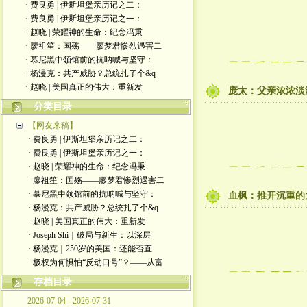
· 费良勇 | 伊斯坦堡亲历记之二：
· 费良勇 | 伊斯坦堡亲历记之一：
· 赵晓 | 荣耀神的生命：纪念冯秉
· 廖祖笙：国殇——廖梦君惨烈遇害二
· 慕尼黑中领馆前的抗呐喊与坚守：
· 杨漫克：共产威胁？总统扎了个&q
· 赵晓 | 美国真正的伟大：重新发
庞太：父亲浓浓淡
分类目录
【网友来稿】
· 费良勇 | 伊斯坦堡亲历记之二：
· 费良勇 | 伊斯坦堡亲历记之一：
· 赵晓 | 荣耀神的生命：纪念冯秉
· 廖祖笙：国殇——廖梦君惨烈遇害二
· 慕尼黑中领馆前的抗呐喊与坚守：
血枫：推开沉重的
· 杨漫克：共产威胁？总统扎了个&q
· 赵晓 | 美国真正的伟大：重新发
· Joseph Shi｜破局与新生：以深层
· 杨漫克｜250岁的美国：还能否直
· 极权为何惧怕“反动口号”？——从富
存档目录
2026-07-04 - 2026-07-31