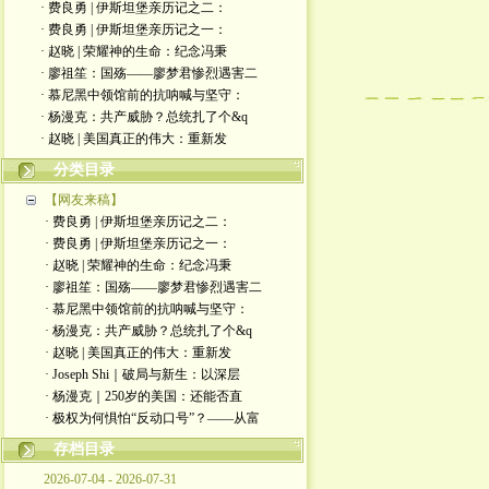
· 费良勇 | 伊斯坦堡亲历记之二：
· 费良勇 | 伊斯坦堡亲历记之一：
· 赵晓 | 荣耀神的生命：纪念冯秉
· 廖祖笙：国殇——廖梦君惨烈遇害二
· 慕尼黑中领馆前的抗呐喊与坚守：
· 杨漫克：共产威胁？总统扎了个&q
· 赵晓 | 美国真正的伟大：重新发
分类目录
【网友来稿】
· 费良勇 | 伊斯坦堡亲历记之二：
· 费良勇 | 伊斯坦堡亲历记之一：
· 赵晓 | 荣耀神的生命：纪念冯秉
· 廖祖笙：国殇——廖梦君惨烈遇害二
· 慕尼黑中领馆前的抗呐喊与坚守：
· 杨漫克：共产威胁？总统扎了个&q
· 赵晓 | 美国真正的伟大：重新发
· Joseph Shi｜破局与新生：以深层
· 杨漫克｜250岁的美国：还能否直
· 极权为何惧怕“反动口号”？——从富
存档目录
2026-07-04 - 2026-07-31