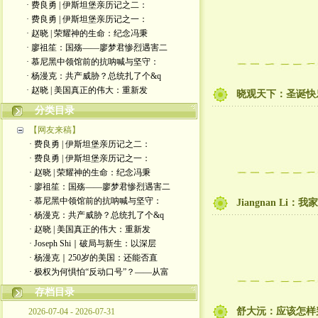
· 费良勇 | 伊斯坦堡亲历记之二：
· 费良勇 | 伊斯坦堡亲历记之一：
· 赵晓 | 荣耀神的生命：纪念冯秉
· 廖祖笙：国殇——廖梦君惨烈遇害二
· 慕尼黑中领馆前的抗呐喊与坚守：
· 杨漫克：共产威胁？总统扎了个&q
· 赵晓 | 美国真正的伟大：重新发
晓观天下：圣诞快
分类目录
【网友来稿】
· 费良勇 | 伊斯坦堡亲历记之二：
· 费良勇 | 伊斯坦堡亲历记之一：
· 赵晓 | 荣耀神的生命：纪念冯秉
· 廖祖笙：国殇——廖梦君惨烈遇害二
· 慕尼黑中领馆前的抗呐喊与坚守：
Jiangnan Li：
· 杨漫克：共产威胁？总统扎了个&q
· 赵晓 | 美国真正的伟大：重新发
· Joseph Shi｜破局与新生：以深层
· 杨漫克｜250岁的美国：还能否直
· 极权为何惧怕“反动口号”？——从富
存档目录
舒大沅：应该怎样
2026-07-04 - 2026-07-31