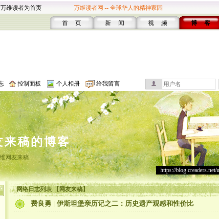
设万维读者为首页
万维读者网 -- 全球华人的精神家园
首 页
新 闻
视 频
博 客
志
控制面板
个人相册
给我留言
友来稿的博客
维网友来稿
https://blog.creaders.net/
网络日志列表 【网友来稿】
费良勇 | 伊斯坦堡亲历记之二：历史遗产观感和性价比