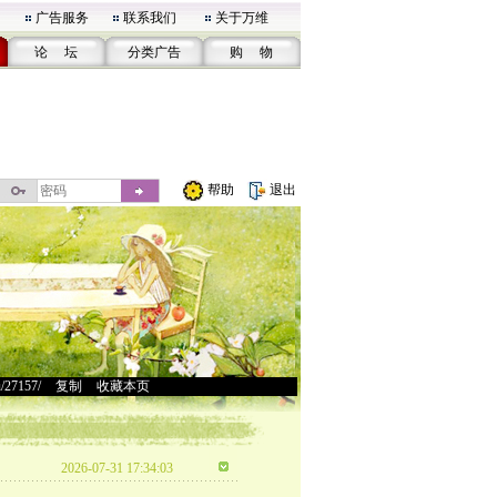
广告服务
联系我们
关于万维
论 坛
分类广告
购 物
帮助
退出
u/27157/
>
复制
>
收藏本页
2026-07-31 17:34:03