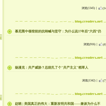
浏览(1345)
(1
慕尼黑中领馆前的抗呐喊与坚守：为什么说37年后“六四”仍
浏览(916)
(6
杨漫克：共产威胁？总统扎了个"共产主义"稻草人
浏览(1342)
(7
赵晓 | 美国真正的伟大：重新发明共和国——兼谈为什么不