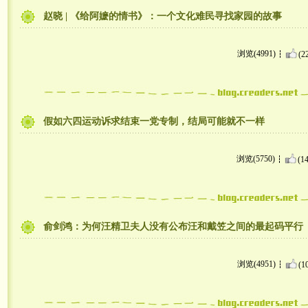
赵晓 | 《给阿嬷的情书》：一个文化难民寻找家园的故事
浏览(4991)
(2
假如六四运动诉求结束一党专制，结局可能就不一样
浏览(5750)
(14
俞剑鸿：为何汪精卫夫人没有公布汪和戴笠之间的最起码平行
浏览(4951)
(1