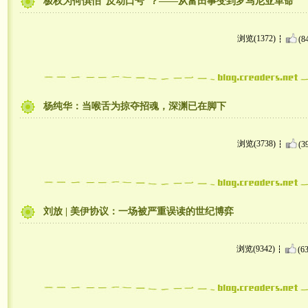
极权为何惧怕“反动口号”？——从富田事变到罗马尼亚革命
浏览(1372)
(8
杨纯华：当喉舌为掠夺招魂，深渊已在脚下
浏览(3738)
(3
刘放 | 美伊协议：一场被严重误读的世纪博弈
浏览(9342)
(63