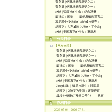
· 费良勇 | 伊斯坦堡亲历记之二：
· 费良勇 | 伊斯坦堡亲历记之一：
· 赵晓 | 荣耀神的生命：纪念冯秉
· 廖祖笙：国殇——廖梦君惨烈遇害二
· 慕尼黑中领馆前的抗呐喊与坚守：
· 杨漫克：共产威胁？总统扎了个&q
· 赵晓 | 美国真正的伟大：重新发
分类目录
【网友来稿】
· 费良勇 | 伊斯坦堡亲历记之二：
· 费良勇 | 伊斯坦堡亲历记之一：
· 赵晓 | 荣耀神的生命：纪念冯秉
· 廖祖笙：国殇——廖梦君惨烈遇害二
· 慕尼黑中领馆前的抗呐喊与坚守：
· 杨漫克：共产威胁？总统扎了个&q
· 赵晓 | 美国真正的伟大：重新发
· Joseph Shi｜破局与新生：以深层
· 杨漫克｜250岁的美国：还能否直
· 极权为何惧怕“反动口号”？——从富
存档目录
2026-07-04 - 2026-07-31