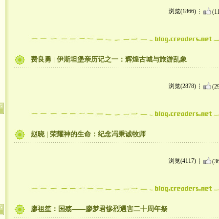
浏览(1866)
(1
费良勇 | 伊斯坦堡亲历记之一：辉煌古城与旅游乱象
浏览(2878)
(2
赵晓 | 荣耀神的生命：纪念冯秉诚牧师
浏览(4117)
(3
廖祖笙：国殇——廖梦君惨烈遇害二十周年祭