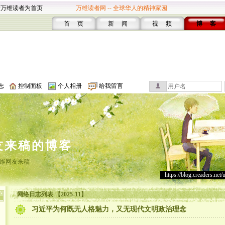
设万维读者为首页
万维读者网 -- 全球华人的精神家园
首 页
新 闻
视 频
博 客
志
控制面板
个人相册
给我留言
友来稿的博客
维网友来稿
https://blog.creaders.net/
网络日志列表 【2025-11】
习近平为何既无人格魅力，又无现代文明政治理念