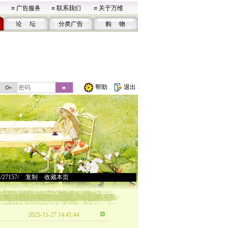
广告服务
联系我们
关于万维
论 坛
分类广告
购 物
帮助
退出
u/27157/
>
复制
>
收藏本页
2025-11-27 14:41:44