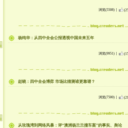
浏览(5508)
(2
杨纯华：从四中全会公报透视中国未来五年
浏览(9951)
(1
赵晓：四中全会博弈 市场比猜测谁更靠谱？
浏览(7500)
(2
从玫瑰湾到网络风暴：评“澳洲杨兰兰撞车案”的事实、舆论