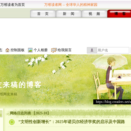
设万维读者为首页
万维读者网 -- 全球华人的精神家园
首 页
新 闻
视 频
博 客
志
控制面板
个人相册
给我留言
友来稿的博客
维网友来稿
https://blog.creaders.net/
网络日志列表 【2025-10】
“文明性创新增长”：2025年诺贝尔经济学奖的启示及中国路