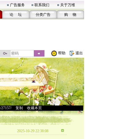
广告服务
联系我们
关于万维
论 坛
分类广告
购 物
帮助
退出
u/27157/
>
复制
>
收藏本页
2025-10-29 22:38:08