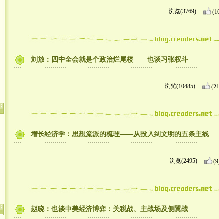
浏览(3769)
(1
刘放：四中全会就是个政治烂尾楼——也谈习张权斗
浏览(10485)
(21
增长经济学：思想流派的梳理——从投入到文明的五条主线
浏览(2495)
(9
赵晓：也谈中美经济博弈：关税战、主战场及侧翼战