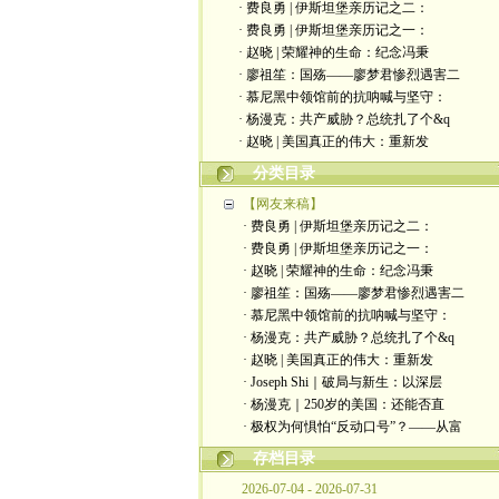
· 费良勇 | 伊斯坦堡亲历记之二：
· 费良勇 | 伊斯坦堡亲历记之一：
· 赵晓 | 荣耀神的生命：纪念冯秉
· 廖祖笙：国殇——廖梦君惨烈遇害二
· 慕尼黑中领馆前的抗呐喊与坚守：
· 杨漫克：共产威胁？总统扎了个&q
· 赵晓 | 美国真正的伟大：重新发
分类目录
【网友来稿】
· 费良勇 | 伊斯坦堡亲历记之二：
· 费良勇 | 伊斯坦堡亲历记之一：
· 赵晓 | 荣耀神的生命：纪念冯秉
· 廖祖笙：国殇——廖梦君惨烈遇害二
· 慕尼黑中领馆前的抗呐喊与坚守：
· 杨漫克：共产威胁？总统扎了个&q
· 赵晓 | 美国真正的伟大：重新发
· Joseph Shi｜破局与新生：以深层
· 杨漫克｜250岁的美国：还能否直
· 极权为何惧怕“反动口号”？——从富
存档目录
2026-07-04 - 2026-07-31