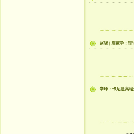
赵晓 | 启蒙学
辛峰：卡尼是高端