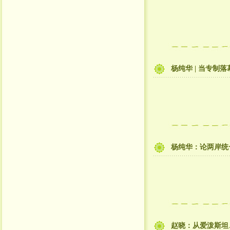
杨纯华 | 当专
杨纯华：论两岸统
赵晓：从爱泼斯坦