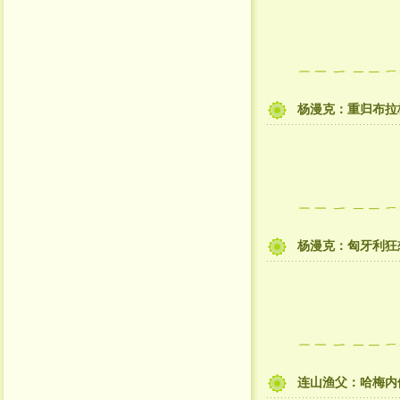
杨漫克：重归布拉
杨漫克：匈牙利狂
连山渔父：哈梅内