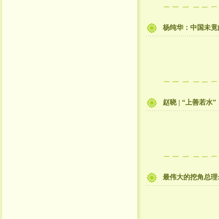
杨纯华：中国未竟
赵晓 | “上善若
最伟大的挖角总理