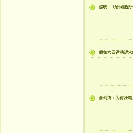
赵晓 | 《给阿
假如六四运动诉求
俞剑鸿：为何汪精