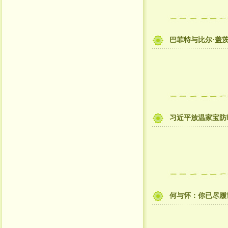
巴菲特与比尔·盖
习近平放温家宝防
何与怀：你已尽履