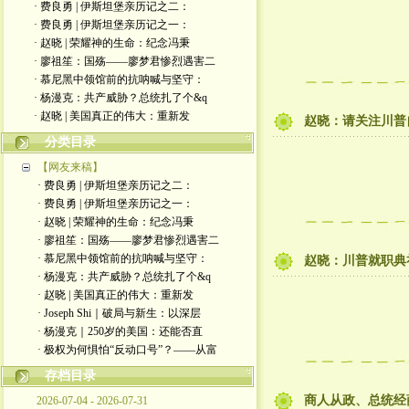
· 费良勇 | 伊斯坦堡亲历记之二：
· 费良勇 | 伊斯坦堡亲历记之一：
· 赵晓 | 荣耀神的生命：纪念冯秉
· 廖祖笙：国殇——廖梦君惨烈遇害二
· 慕尼黑中领馆前的抗呐喊与坚守：
· 杨漫克：共产威胁？总统扎了个&q
· 赵晓 | 美国真正的伟大：重新发
赵晓：请关注川普
分类目录
【网友来稿】
· 费良勇 | 伊斯坦堡亲历记之二：
· 费良勇 | 伊斯坦堡亲历记之一：
· 赵晓 | 荣耀神的生命：纪念冯秉
· 廖祖笙：国殇——廖梦君惨烈遇害二
· 慕尼黑中领馆前的抗呐喊与坚守：
赵晓：川普就职典
· 杨漫克：共产威胁？总统扎了个&q
· 赵晓 | 美国真正的伟大：重新发
· Joseph Shi｜破局与新生：以深层
· 杨漫克｜250岁的美国：还能否直
· 极权为何惧怕“反动口号”？——从富
存档目录
商人从政、总统经
2026-07-04 - 2026-07-31