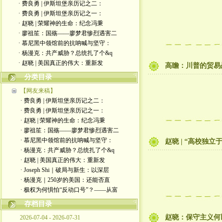
· 费良勇 | 伊斯坦堡亲历记之二：
· 费良勇 | 伊斯坦堡亲历记之一：
· 赵晓 | 荣耀神的生命：纪念冯秉
· 廖祖笙：国殇——廖梦君惨烈遇害二
· 慕尼黑中领馆前的抗呐喊与坚守：
· 杨漫克：共产威胁？总统扎了个&q
· 赵晓 | 美国真正的伟大：重新发
高瞻：川普的贸易
分类目录
【网友来稿】
· 费良勇 | 伊斯坦堡亲历记之二：
· 费良勇 | 伊斯坦堡亲历记之一：
· 赵晓 | 荣耀神的生命：纪念冯秉
· 廖祖笙：国殇——廖梦君惨烈遇害二
· 慕尼黑中领馆前的抗呐喊与坚守：
赵晓 | “高校独
· 杨漫克：共产威胁？总统扎了个&q
· 赵晓 | 美国真正的伟大：重新发
· Joseph Shi｜破局与新生：以深层
· 杨漫克｜250岁的美国：还能否直
· 极权为何惧怕“反动口号”？——从富
存档目录
赵晓：保守主义何
2026-07-04 - 2026-07-31