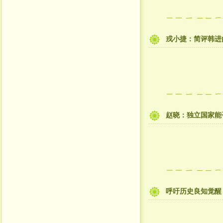
戎小捷：简评韩进
赵晓：独立国家能
呼吁历史良知觉醒