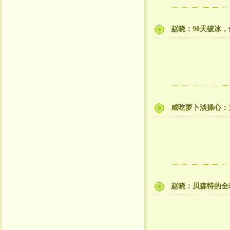
赵晓：90天破冰
咸吃萝卜淡操心：
赵晓：贝森特的全