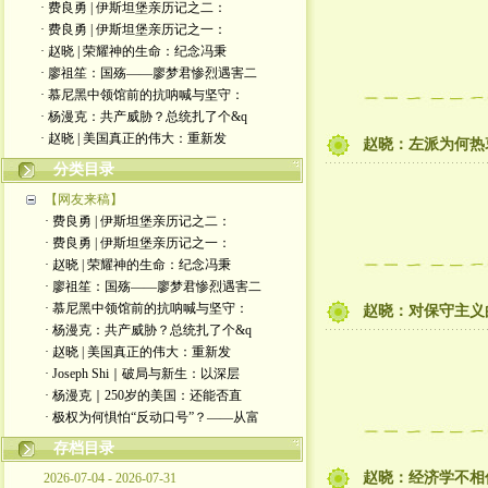
· 费良勇 | 伊斯坦堡亲历记之二：
· 费良勇 | 伊斯坦堡亲历记之一：
· 赵晓 | 荣耀神的生命：纪念冯秉
· 廖祖笙：国殇——廖梦君惨烈遇害二
· 慕尼黑中领馆前的抗呐喊与坚守：
· 杨漫克：共产威胁？总统扎了个&q
· 赵晓 | 美国真正的伟大：重新发
赵晓：左派为何热
分类目录
【网友来稿】
· 费良勇 | 伊斯坦堡亲历记之二：
· 费良勇 | 伊斯坦堡亲历记之一：
· 赵晓 | 荣耀神的生命：纪念冯秉
· 廖祖笙：国殇——廖梦君惨烈遇害二
· 慕尼黑中领馆前的抗呐喊与坚守：
赵晓：对保守主义
· 杨漫克：共产威胁？总统扎了个&q
· 赵晓 | 美国真正的伟大：重新发
· Joseph Shi｜破局与新生：以深层
· 杨漫克｜250岁的美国：还能否直
· 极权为何惧怕“反动口号”？——从富
存档目录
赵晓：经济学不相信
2026-07-04 - 2026-07-31