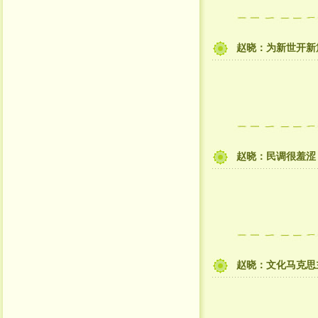
赵晓：为新世开新
赵晓：民调很羞涩
赵晓：文化马克思