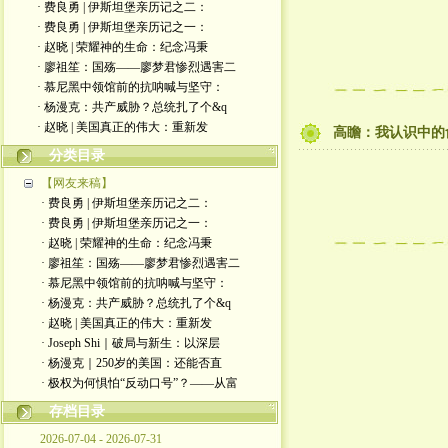
· 费良勇 | 伊斯坦堡亲历记之二：
· 费良勇 | 伊斯坦堡亲历记之一：
· 赵晓 | 荣耀神的生命：纪念冯秉
· 廖祖笙：国殇——廖梦君惨烈遇害二
· 慕尼黑中领馆前的抗呐喊与坚守：
· 杨漫克：共产威胁？总统扎了个&q
· 赵晓 | 美国真正的伟大：重新发
高瞻：我认识中的
分类目录
【网友来稿】
· 费良勇 | 伊斯坦堡亲历记之二：
· 费良勇 | 伊斯坦堡亲历记之一：
· 赵晓 | 荣耀神的生命：纪念冯秉
· 廖祖笙：国殇——廖梦君惨烈遇害二
· 慕尼黑中领馆前的抗呐喊与坚守：
· 杨漫克：共产威胁？总统扎了个&q
· 赵晓 | 美国真正的伟大：重新发
· Joseph Shi｜破局与新生：以深层
· 杨漫克｜250岁的美国：还能否直
· 极权为何惧怕“反动口号”？——从富
存档目录
2026-07-04 - 2026-07-31