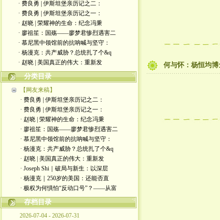
· 费良勇 | 伊斯坦堡亲历记之二：
· 费良勇 | 伊斯坦堡亲历记之一：
· 赵晓 | 荣耀神的生命：纪念冯秉
· 廖祖笙：国殇——廖梦君惨烈遇害二
· 慕尼黑中领馆前的抗呐喊与坚守：
· 杨漫克：共产威胁？总统扎了个&q
· 赵晓 | 美国真正的伟大：重新发
何与怀：杨恒均博
分类目录
【网友来稿】
· 费良勇 | 伊斯坦堡亲历记之二：
· 费良勇 | 伊斯坦堡亲历记之一：
· 赵晓 | 荣耀神的生命：纪念冯秉
· 廖祖笙：国殇——廖梦君惨烈遇害二
· 慕尼黑中领馆前的抗呐喊与坚守：
· 杨漫克：共产威胁？总统扎了个&q
· 赵晓 | 美国真正的伟大：重新发
· Joseph Shi｜破局与新生：以深层
· 杨漫克｜250岁的美国：还能否直
· 极权为何惧怕“反动口号”？——从富
存档目录
2026-07-04 - 2026-07-31