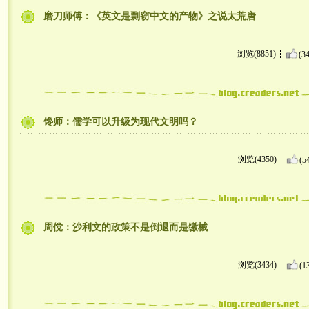
磨刀师傅：《英文是剽窃中文的产物》之说太荒唐
浏览(8851)
(34
馋师：儒学可以升级为现代文明吗？
浏览(4350)
(5
周傥：沙利文的政策不是倒退而是缴械
浏览(3434)
(1