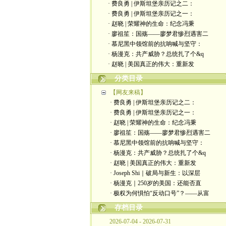
· 费良勇 | 伊斯坦堡亲历记之二：
· 费良勇 | 伊斯坦堡亲历记之一：
· 赵晓 | 荣耀神的生命：纪念冯秉
· 廖祖笙：国殇——廖梦君惨烈遇害二
· 慕尼黑中领馆前的抗呐喊与坚守：
· 杨漫克：共产威胁？总统扎了个&q
· 赵晓 | 美国真正的伟大：重新发
分类目录
【网友来稿】
· 费良勇 | 伊斯坦堡亲历记之二：
· 费良勇 | 伊斯坦堡亲历记之一：
· 赵晓 | 荣耀神的生命：纪念冯秉
· 廖祖笙：国殇——廖梦君惨烈遇害二
· 慕尼黑中领馆前的抗呐喊与坚守：
· 杨漫克：共产威胁？总统扎了个&q
· 赵晓 | 美国真正的伟大：重新发
· Joseph Shi｜破局与新生：以深层
· 杨漫克｜250岁的美国：还能否直
· 极权为何惧怕“反动口号”？——从富
存档目录
2026-07-04 - 2026-07-31