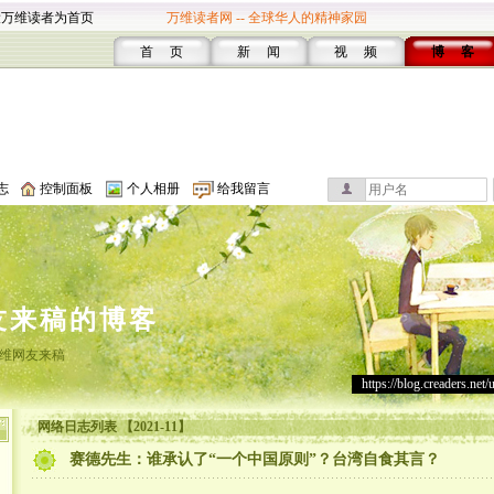
设万维读者为首页
万维读者网 -- 全球华人的精神家园
首 页
新 闻
视 频
博 客
志
控制面板
个人相册
给我留言
友来稿的博客
维网友来稿
https://blog.creaders.net/
网络日志列表 【2021-11】
赛德先生：谁承认了“一个中国原则”？台湾自食其言？