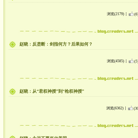
浏览(2179)
(6
赵晓：反垄断：剑指何方？后果如何？
浏览(4585)
(5
赵晓：从“君权神授”到“枪权神授”
浏览(6362)
(3