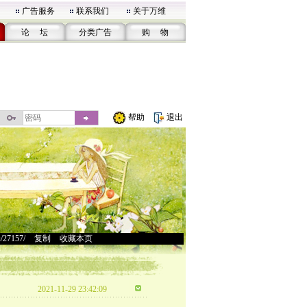
广告服务
联系我们
关于万维
论 坛
分类广告
购 物
帮助
退出
u/27157/
>
复制
>
收藏本页
2021-11-29 23:42:09