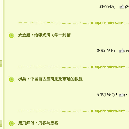
浏览(8468)
(2
余金彪：给李光满同学一封信
浏览(15344)
(19
枫巢：中国自古没有思想市场的根源
浏览(17042)
(21
磨刀师傅：刀客与墨客