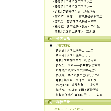
· 费良勇 | 伊斯坦堡亲历记之二：
· 费良勇 | 伊斯坦堡亲历记之一：
· 赵晓 | 荣耀神的生命：纪念冯秉
· 廖祖笙：国殇——廖梦君惨烈遇害二
· 慕尼黑中领馆前的抗呐喊与坚守：
· 杨漫克：共产威胁？总统扎了个&q
· 赵晓 | 美国真正的伟大：重新发
分类目录
【网友来稿】
· 费良勇 | 伊斯坦堡亲历记之二：
· 费良勇 | 伊斯坦堡亲历记之一：
· 赵晓 | 荣耀神的生命：纪念冯秉
· 廖祖笙：国殇——廖梦君惨烈遇害二
· 慕尼黑中领馆前的抗呐喊与坚守：
· 杨漫克：共产威胁？总统扎了个&q
· 赵晓 | 美国真正的伟大：重新发
· Joseph Shi｜破局与新生：以深层
· 杨漫克｜250岁的美国：还能否直
· 极权为何惧怕“反动口号”？——从富
存档目录
2026-07-04 - 2026-07-31