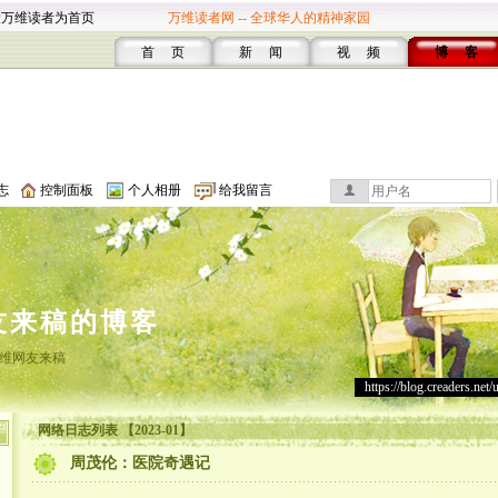
设万维读者为首页
万维读者网 -- 全球华人的精神家园
首 页
新 闻
视 频
博 客
志
控制面板
个人相册
给我留言
友来稿的博客
维网友来稿
https://blog.creaders.net/
网络日志列表 【2023-01】
周茂伦：医院奇遇记