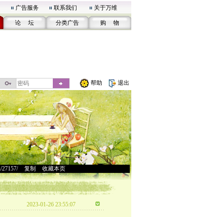
广告服务
联系我们
关于万维
论 坛
分类广告
购 物
帮助
退出
u/27157/
>
复制
>
收藏本页
2023-01-26 23:55:07