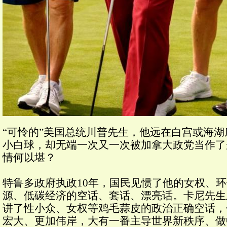
“可怜的”美国总统川普先生，他远在白宫或海
小白球，却无端一次又一次被加拿大政党当作了
情何以堪？
特鲁多政府执政10年，国民见惯了他的女权、
源、低碳经济的空话、套话、漂亮话。卡尼先生
讲了性小众、女权等鸡毛蒜皮的政治正确空话，
宏大、更加伟岸，大有一番主导世界新秩序、做