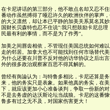
在卡尼讲话的第三部分，他不敢点名却又忍不住
番动作虽然搏得了哑忍许久的欧洲伙伴的掌声，
的大义凛然，却让本已平静的加美关系莫名其妙
国财长贝森特也忍不住说”:我只想鼓励卡尼总
民最有利的事情，而不是为了作秀”。
加美之间唇齿相依，不管现任美国总统如何难以
走的邻居。加拿大也不可能找到任何市场替代美
为什么还要在川普不反对他的访华协议之后出言
外的很多政治观察家百思不得其解的。
曾经有舆論认为：与特鲁多相比，卡尼还算是务
来，他的务实只是表象。如果他真的务实，在美
下，就应该更加小心准备谈判，争取一份新的对
不是去务虚的达沃斯论坛当战狼。卡尼的这番慷
鲁多有过之无不及，对国家伤害更大！