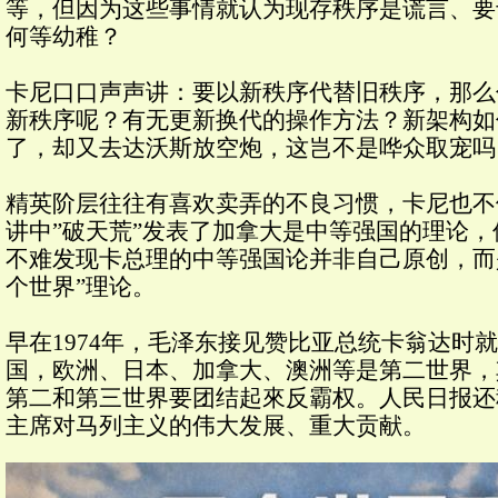
等，但因为这些事情就认为现存秩序是谎言、要
何等幼稚？
卡尼口口声声讲：要以新秩序代替旧秩序，那么
新秩序呢？有无更新换代的操作方法？新架构如
了，却又去达沃斯放空炮，这岂不是哗众取宠吗
精英阶层往往有喜欢卖弄的不良习惯，卡尼也不
讲中”破天荒”发表了加拿大是中等强国的理论
不难发现卡总理的中等强国论并非自己原创，而
个世界”理论。
早在1974年，毛泽东接见赞比亚总统卡翁达时
国，欧洲、日本、加拿大、澳洲等是第二世界，
第二和第三世界要团结起來反霸权。人民日报还
主席对马列主义的伟大发展、重大贡献。