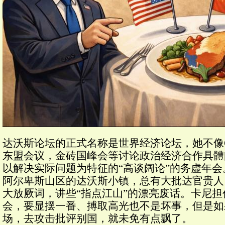
达沃斯论坛的正式名称是世界经济论坛，她不像G
东盟会议，金砖国峰会等讨论政治经济合作具體
以解决实际问题为特征的“高谈阔论”的务虚年
阿尔卑斯山区的达沃斯小镇，总有大批达官贵人
大放厥词，讲些“指点江山”的漂亮废话。卡尼
会，要显摆一番、搏取高光也不是坏事，但是如
场，去攻击批评别国，就未免有点飘了。