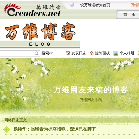
设万维读者为首页
万维
首 页
搜索>>
发表日志
控制面板
个人相册
万维网友来稿的博客
万维网友来稿
网络日志正文
杨纯华：当喉舌为掠夺招魂，深渊已在脚下