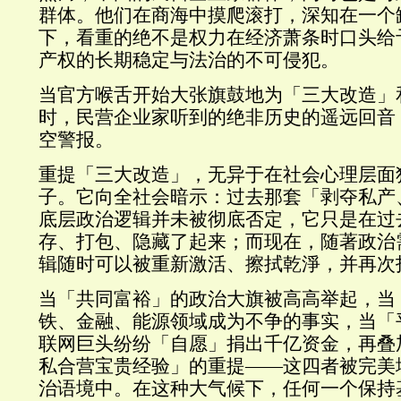
群体。他们在商海中摸爬滚打，深知在一个
下，看重的绝不是权力在经济萧条时口头给
产权的长期稳定与法治的不可侵犯。
当官方喉舌开始大张旗鼓地为「三大改造」
时，民营企业家听到的绝非历史的遥远回音
空警报。
重提「三大改造」，无异于在社会心理层面
子。它向全社会暗示：过去那套「剥夺私产
底层政治逻辑并未被彻底否定，它只是在过
存、打包、隐藏了起来；而现在，随著政治
辑随时可以被重新激活、擦拭乾淨，并再次
当「共同富裕」的政治大旗被高高举起，当
铁、金融、能源领域成为不争的事实，当「
联网巨头纷纷「自愿」捐出千亿资金，再叠
私合营宝贵经验」的重提——这四者被完美
治语境中。在这种大气候下，任何一个保持