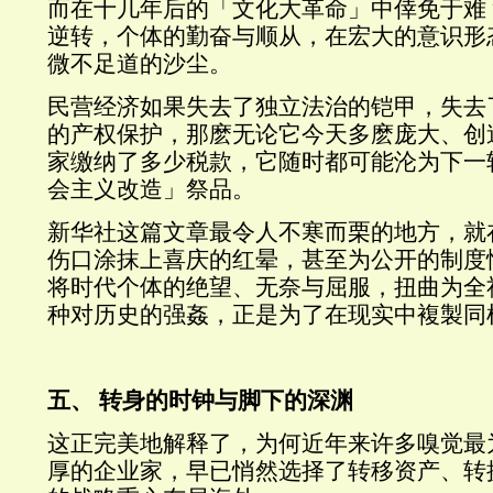
而在十几年后的「文化大革命」中倖免于难
逆转，个体的勤奋与顺从，在宏大的意识形
微不足道的沙尘。
民营经济如果失去了独立法治的铠甲，失去
的产权保护，那麽无论它今天多麽庞大、创
家缴纳了多少税款，它随时都可能沦为下一
会主义改造」祭品。
新华社这篇文章最令人不寒而栗的地方，就
伤口涂抹上喜庆的红晕，甚至为公开的制度
将时代个体的绝望、无奈与屈服，扭曲为全
种对历史的强姦，正是为了在现实中複製同
五、 转身的时钟与脚下的深渊
这正完美地解释了，为何近年来许多嗅觉最
厚的企业家，早已悄然选择了转移资产、转