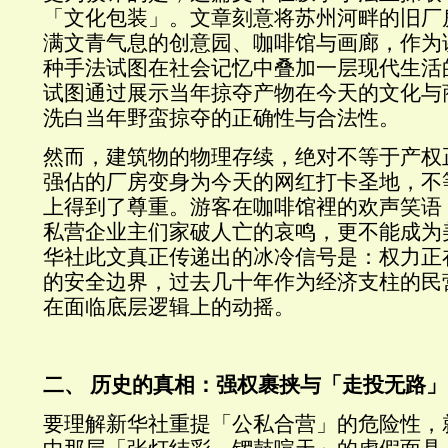
「文化包装」。文章刻意将苏州河畔的旧厂
满文青气息的创意园、咖啡馆与画廊，作为
种手法试图在社会记忆中叠加一层现代生活
试图通过展示当年掠夺产物在今天的文化与
洗白当年野蛮掠夺的正确性与合法性。
然而，建筑物的物理存续，绝对不等于产权
强佔的厂房变身为今天的网红打卡圣地，不
上得到了尊重。游客在咖啡馆裡的欢声笑语
私营企业主们家破人亡的哀鸣，更不能成为
华社此文真正传递出的冰冷信号是：权力正
的安全边界，过去几十年作为经济支柱的民
在面临底层逻辑上的动摇。
二、 历史的真相：强权裹挟与「走投无路
要理解新华社重提「公私合营」的危险性，