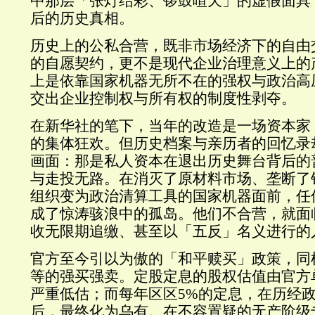
中那层「张灯结彩、锣鼓喧天」的虚假面具
后的历史真相。
历史上的公私合营，既非市场经济下的自由
的自愿契约，更不是现代企业治理意义上的
上是依靠国家机器无所不在的强权与政治高
交出企业控制权与所有权的制度性剥夺。
在新华社的笔下，当年的改造是一场资本家
的集体狂欢。但历史档案与亲历者的回忆录
画面：那是私人资本在退出历史舞台背后的
与走投无路。在消灭了原材料市场、垄断了
组织变为政治清算工具的国家机器面前，任
成了惊涛骇浪中的孤岛。他们不合营，就面
收无限期追缴、甚至以「五反」名义进行的
官方至今引以为傲的「和平赎买」政策，同
等的强买强卖。定股定息的股权估值由官方
严重低估；而每年区区5%的定息，在历经
后，最终化为乌有。在不容置疑的无产阶级