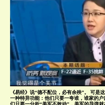
《易经》说
“
德不配位，必有余殃
”
。
可是这
一种特异功能：他们只要一夸谁，谁家的户
们只要一分析
“
美军不敢动
”
，美军的导弹就