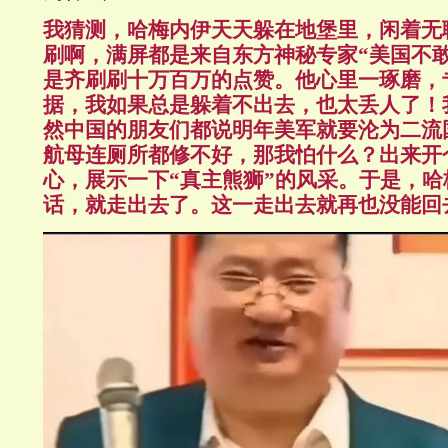
我猜测，哈梅内伊天天躲在地堡里，闲着无
刷啊，满屏都是来自东方神秘专家
“
美国不
是齐刷刷十万百万的点赞。他心里一琢磨，
据，我如果总是躲着不出去，也太丢人了！
然中国的朋友们都说明年美军就要沦为二流
航母连厕所都修不好，那我怕什么？出来开
心，展示一下
“
真主熊狮
”
的风采。于是，哈
话，就走出去了。这一走出去就再也没能回