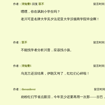
作者：
洋知青1
回复
双不
留言时间：20
嘿嘿，你在讽刺小学生吗？
老川可是名牌大学宾夕法尼亚大学沃顿商学院毕业啊！
作者：
双不
留言时间：20
不能找学者分析川普，应该找小孩。
作者：
洋知青1
留言时间：20
乌克兰还没结果，伊朗又垮了，红红们心碎啦！
作者：
thesunlover
留言时间：20
劝粉红们节省点眼泪，今年至少还要再用一次那——古巴