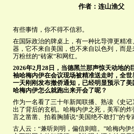
作者：连山渔父
有些事情，你不得不信邪。
在国际政治的牌桌上，有一种比导弹更精准
器，它不来自美国，也不来自以色列，而是
万粉丝的
“
砖家
”
和网红。
2026
年
2
月
28
日，当德黑兰那声惊天动地的
袖哈梅内伊在会议现场被精准送走时，全世
一天刚刚发布撤侨通知，已经明显预示了美
哈梅内伊怎么就跑出来开会了呢？
作为一名看了三十年新闻联播、熟读《史记
出了背后的玄机。哈梅内伊之死，美军的炸
言之凿凿、拍着胸脯说
“
美国绝不敢打
”
的专
古人云：
“
兼听则明，偏信则暗。
”
哈梅内伊