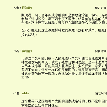
作者：
洋知青1
留言时间：20
顺便说一句，当年冻成冰雕的可是解放台湾第一梯队，穿
参加长津湖战役，零下四十度下埋伏，结果整连整连的冻
台湾的路上还可以解释，可是死在朝鲜算什么？钢铁之师
也不知红红们这些冰雕材料做的冰雕有没有那威力。红红
报名试试！
作者：
洋知青1
留言时间：20
记得当年义和团刀枪不入的咒语吗？义和团念着咒语冲向
种咒语发展到今天，就成了毛思想和习思想。当年志愿军
自己冻成冰雕，吓的美国人屁滚尿流，多么强大！今天习
咒语不知道，但有一样它们是相同的，都是弱智语言，胡
被这弱智的语言一鼓动，自愿做冰雕，那还不战无不胜？这
力”啊！
作者：
telehe
留言时间：20
这个世界不是围着哪个大国的国家战略转的，既不是中国
万维网的站队伙可以休矣。