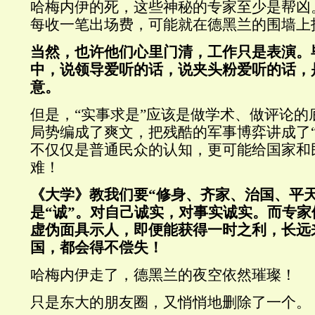
哈梅内伊的死，这些神秘的专家至少是帮凶
每收一笔出场费，可能就在德黑兰的围墙上
当然，也许他们心里门清，工作只是表演。
中，说领导爱听的话，说夹头粉爱听的话，
意。
但是，
“
实事求是
”
应该是做学术、做评论的
局势编成了爽文，把残酷的军事博弈讲成了
不仅仅是普通民众的认知，更可能给国家和
难！
《大学》教我们要
“
修身、齐家、治国、平
是
“
诚
”
。对自己诚实，对事实诚实。而专家
虚伪面具示人，即便能获得一时之利，长远
国，都会得不偿失！
哈梅内伊走了，德黑兰的夜空依然璀璨！
只是东大的朋友圈，又悄悄地删除了一个。