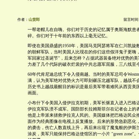
作者：
山货郎
留言时间：20
一帮老帽儿在自嗨。你们对于历史的记忆属于奥斯海默患
碎。你们对于十年前的东西以上毫无记忆。
即使在美国鼎盛的1950年，美国马克阿瑟将军在仁川凯旋
的朝鲜军队，当时美国人比现在的你们这些假洋鬼子更嗨，
军回家过圣诞节”，后来怎样？占据武器装备绝对优势的美
力差了几个代际的破衣烂裳的中共志愿军屈服，三八线至
60年代肯尼迪总统下令入侵南越。当时的美军总司令Westmor
满，认为美军绝对优势火力可即刻碾压北越军队，越战不
历史书上越战最醒目的标识是最后美军带着难民从西贡美
画面。
小布什下令美国入侵伊拉克初期，美军长驱直入进入巴格
伊拉克军队溃不成军。国防部长拉姆斯菲尔在记者会上的
他是上帝派来拯救伊拉克人民的。美国媒体把巴格达民众
面作为经典图像在电视上反复播放。后来的形势急剧恶化
的袭击，伤亡人数直线上升，再后来出现了魔鬼般的伊斯
涂炭，美军只能保持巴格达使馆区的一小片 "green zone