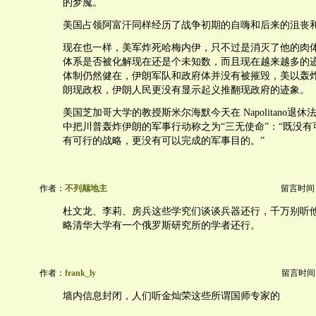
的梦魇。
美国占领阿富汗同样经历了战争初期的自嗨和后来的沮丧
现在也一样，美军炸死哈梅内伊，只不过是消灭了他的肉
体系是否被化解现在还是个未知数，而且现在越来越多的
体制仍然健在，伊朗军队和政府体并没有被摧毁，美以轰
朗现政权，伊朗人民更没有显示起义推翻现政府的迹象。
美国芝加哥大学的教授斯米尔海默今天在 Napolitano退休法官
中把川普轰炸伊朗的军事行动称之为“三无使命”：“既没
有可行的战略，更没有可以完成的军事目的。”
作者：
不列颠地主
留言时间：20
杜文龙、李莉、房兵这些学究们谈谈兵器还行，千万别听
略清华大学有一个俄罗斯研究所的学者还行。
作者：
frank_ly
留言时间：20
墙内信息封闭，人们听金灿荣这些所谓国师专家的