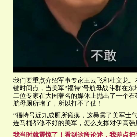
我们要重点介绍军事专家王云飞和杜文龙。
键时间点，当美军
“
福特
”
号航母战斗群在东
二位专家在大国著名的媒体上抛出了一个石
航母厕所堵了，所以打不了仗！
“
福特号近九成厕所瘫痪，这暴露了美军士
连马桶都修不好的美军，怎么支撑对伊高强
我当时就震惊了！看到这段论述，我差点把