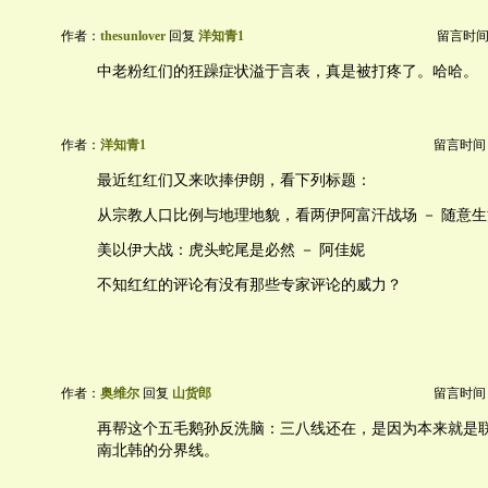
作者：
thesunlover
回复
洋知青1
留言时间：20
中老粉红们的狂躁症状溢于言表，真是被打疼了。哈哈。
作者：
洋知青1
留言时间：20
最近红红们又来吹捧伊朗，看下列标题：
从宗教人口比例与地理地貌，看两伊阿富汗战场 － 随意生
美以伊大战：虎头蛇尾是必然 － 阿佳妮
不知红红的评论有没有那些专家评论的威力？
作者：
奥维尔
回复
山货郎
留言时间：20
再帮这个五毛鹅孙反洗脑：三八线还在，是因为本来就是联
南北韩的分界线。