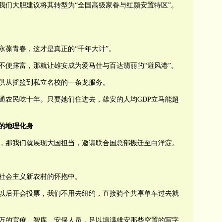
我们大胆建议将其转型为“全国高级家眷与红颜安置特区”。
。
永葆青春，这才是真正的“千年大计”。
不便露富，那就让雄安成为爱马仕与百达翡丽的“避风港”。
供从摇篮到私立名校的一条龙服务。
通农民吃十年。只要她们住进去，雄安的人均GDP立马能超
的地理化身
，那我们就展现大国担当，邀请联合国总部搬迁至白洋淀。
社会主义新农村的怀抱中。
以后开会投票，我们不用去纽约，直接骑个共享单车过去就
万的官僚、智库、安保人员，足以填满雄安那些空置的写字