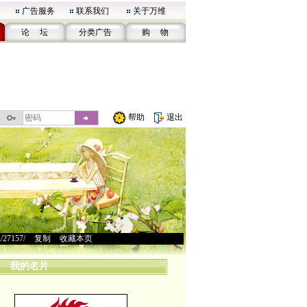
广告服务
联系我们
关于万维
论 坛
分类广告
购 物
帮助
退出
u/27157/
>
复制
>
收藏本页
我的名片