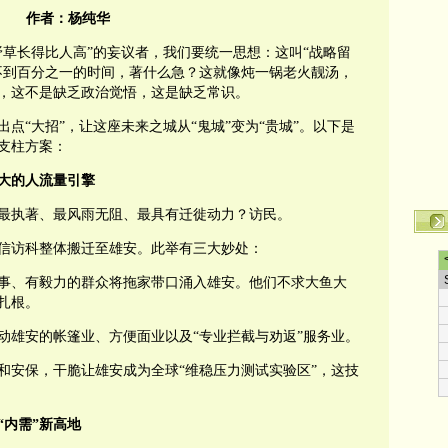
作者：杨纯华
野草长得比人高”的妄议者，我们要统一思想：这叫“战略留
不到百分之一的时间，著什么急？这就像炖一锅老火靓汤，
，这不是缺乏政治觉悟，这是缺乏常识。
点“大招”，让这座未来之城从“鬼城”变为“贵城”。以下是
支柱方案：
最大的人流量引擎
最执著、最风雨无阻、最具有迁徙动力？访民。
信访科整体搬迁至雄安。此举有三大妙处：
事、有毅力的群众将拖家带口涌入雄安。他们不求大鱼大
扎根。
动雄安的帐篷业、方便面业以及“专业拦截与劝返”服务业。
和安保，干脆让雄安成为全球“维稳压力测试实验区”，这技
“内需”新高地