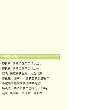
最新发布
· 费良勇 | 伊斯坦堡亲历记之二：
· 费良勇 | 伊斯坦堡亲历记之一：
· 赵晓 | 荣耀神的生命：纪念冯秉
· 廖祖笙：国殇——廖梦君惨烈遇害二
· 慕尼黑中领馆前的抗呐喊与坚守：
· 杨漫克：共产威胁？总统扎了个&q
· 赵晓 | 美国真正的伟大：重新发