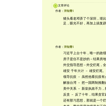
文章评论
作者：
洋知青1
猪头看老邓弄了个深圳，堪
足，眼光不好，再加上搞复
作者：
洋知青1
习近平上台十年，唯一的政
房子是住不是抄的－结果房
外交指导思想－外交烂尾，
雄安 千年大计 － 雄安烂尾。
领导抗疫 － 虽然他看抗疫
解放台湾 － 把一国两制推
美中关系 － 新皇执政不力
反贪 － 反了十年，结果贪
还有那习思想，那就是一个