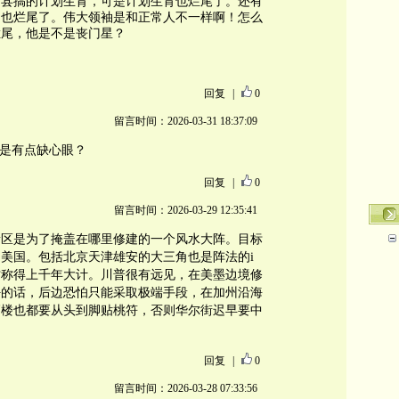
定县搞的计划生育，可是计划生育也烂尾了。还有
，也烂尾了。伟大领袖是和正常人不一样啊！怎么
烂尾，他是不是丧门星？
回复
|
0
留言时间：2026-03-31 18:37:09
不是有点缺心眼？
回复
|
0
留言时间：2026-03-29 12:35:41
新区是为了掩盖在哪里修建的一个风水大阵。目标
美国。包括北京天津雄安的大三角也是阵法的i
才称得上千年大计。川普很有远见，在美墨边境修
好的话，后边恐怕只能采取极端手段，在加州沿海
高楼也都要从头到脚贴桃符，否则华尔街迟早要中
回复
|
0
留言时间：2026-03-28 07:33:56