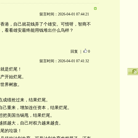
留言时间：2026-04-01 07:44:21
比香港，自己就花钱弄了个雄安。可惜呀，智商不
辟，看看雄安最终能用钱堆出什么鸟样？
回复
|
0
留言时间：2026-04-01 07:41:32
绩就是烂尾！
地产开始烂尾。
全世界树敌。
有点成绩抢过来，结果烂尾。
翻自己重来，增加连任资本，结果烂尾。
，想把美国当锅甩，结果烂尾。
官越抓越大，自己对权力越来越贪。
烂尾的垃圾！