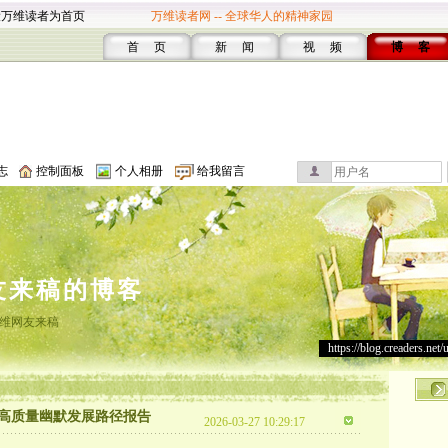
设万维读者为首页
万维读者网 -- 全球华人的精神家园
首 页
新 闻
视 频
博 客
志
控制面板
个人相册
给我留言
友来稿的博客
维网友来稿
https://blog.creaders.net/
的高质量幽默发展路径报告
2026-03-27 10:29:17