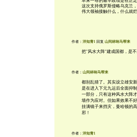
本来一尊的最早政绩是在正
这次支持俄罗斯侵略乌克兰
伟大领袖接触什么，什么就
作者：
洋知青1
回复
山间林响马帮来
把"风水大阵"建成国都，是
作者：
山间林响马帮来
都别乱猜了。其实设立雄安
是在进入下元九运后全面抑制
一部分，只有这种风水大阵
墙作为应对。但如果效果不
挂满镜子来挡灾，曼哈顿的
邪！
作者：
洋知青1