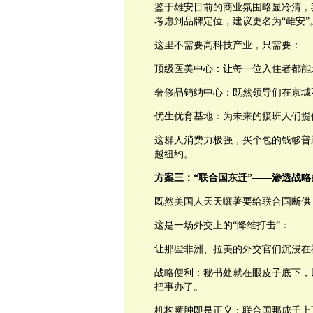
鉴于雄安目前的商业氛围略显冷清，
考虑到品牌定位，建议更名为“雌安”
这里不需要高科技产业，只需要：
顶级医美中心：让每一位入住者都能
奢侈品销纳中心：既然领导们在京城
优生优育基地：为未来的接班人们提
这群人消费力极强，买个包的钱够普
越纽约。
方案三：“联合国东迁”——渗透战略
既然美国人天天嚷著要给联合国断供
这是一场外交上的“降维打击”：
让那些非洲、拉美的外交官们沉浸在
战略便利：秘书处就在眼皮子底下，
把事办了。
机构臃肿即是正义：联合国那成千上