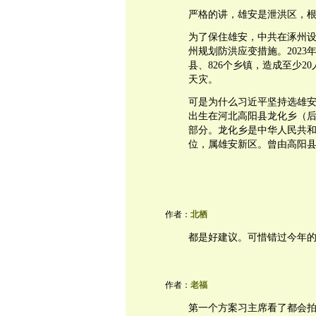
严格的讲，雄安是泄洪区，
为了保住雄安，中共在涿州
州规划防洪应变措施。2023
县、826个乡镇，造成至少2
天灾。
可是为什么习近平坚持选雄
出生在河北高阳县龙化乡（
部分。龙化乡是中华人民共
位，属雄安新区。曾由高阳
作者：
北栖
都是好建议。可惜错过今年的
作者：
老福
第一个方案习主席看了都会