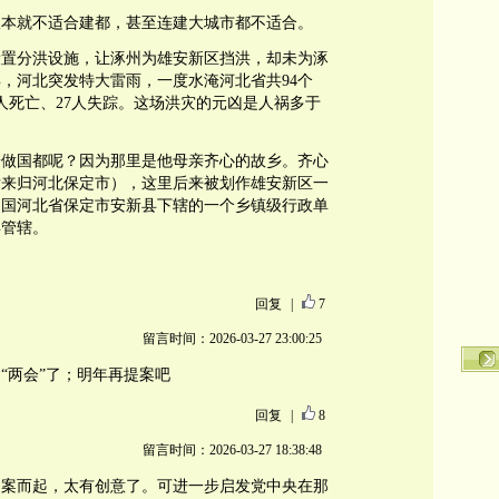
根本就不适合建都，甚至连建大城市都不适合。
设置分洪设施，让涿州为雄安新区挡洪，却未为涿
年，河北突发特大雷雨，一度水淹河北省共94个
0人死亡、27人失踪。这场洪灾的元凶是人祸多于
安做国都呢？因为那里是他母亲齐心的故乡。齐心
后来归河北保定市），这里后来被划作雄安新区一
和国河北省保定市安新县下辖的一个乡镇级行政单
县管辖。
回复
|
7
留言时间：2026-03-27 23:00:25
“两会”了；明年再提案吧
回复
|
8
留言时间：2026-03-27 18:38:48
拍案而起，太有创意了。可进一步启发党中央在那