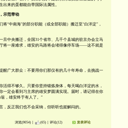
生出来的蛋都能自带国际法属性。
，示范带动
将“中南海”的部分职能（或全部职能）搬迁至“白洋淀”，
一旦中央搬迁，全国31个省市、几千个县城的驻京办会立马
厅将一座难求，雄安的马路将会堵得像停车场——这不就是
提醒广大群众：不要用你们那仅有的几十年寿命，去挑战一
你活得不够久。只要你坚持锻炼身体，每天喝白洋淀的水，
，你一定会看到习主席的雄安梦圆满实现。届时，请记得在你
乃翁，雄安终于有人了。”
言，反正我们也不会采纳，但听听也挺解闷的。
浏览(9054)
(65)
评论(12)
发表评论