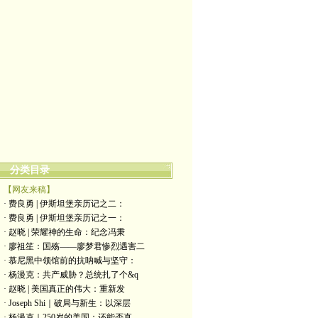
分类目录
【网友来稿】
· 费良勇 | 伊斯坦堡亲历记之二：
· 费良勇 | 伊斯坦堡亲历记之一：
· 赵晓 | 荣耀神的生命：纪念冯秉
· 廖祖笙：国殇——廖梦君惨烈遇害二
· 慕尼黑中领馆前的抗呐喊与坚守：
· 杨漫克：共产威胁？总统扎了个&q
· 赵晓 | 美国真正的伟大：重新发
· Joseph Shi｜破局与新生：以深层
· 杨漫克｜250岁的美国：还能否直