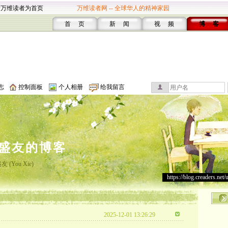
设万维读者为首页
万维读者网 -- 全球华人的精神家园
首 页
新 闻
视 频
博 客
志
控制面板
个人相册
给我留言
盛友的博客
 (You Xie)
https://blog.creaders.net/
2025-12-01 13:26:29