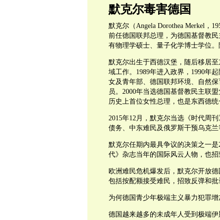
默克尔毒害德国
默克尔（Angela Dorothea Me
前任德国联邦总理，为德国基督教民
有物理学硕士、量子化学博士学位。
默克尔出生于西德汉堡，随后移居至
域工作。1989年进入政界，199
女及青年部、德国联邦环境、自然保育
员。2000年当选德国基督教民主联盟党
历史上首位女性总理，也是东西德统
2015年12月，默克尔当选《时代周
债务、中东难民及俄罗斯干预乌克兰
默克尔任期内最具争议的决策之一是2
代》杂志当年的国际风云人物，也招
欧洲难民危机爆发后，默克尔开放德国
包括按配额接受难民，招致反弹和批
为何德国青少年极端主义暴力犯罪增
德国越来越多的未成年人受到极端伊