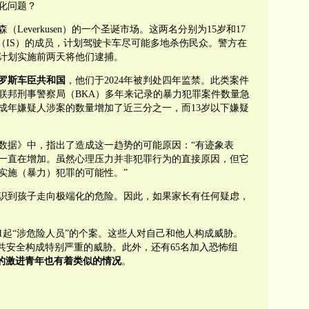
化问题？
everkusen）的一个圣诞市场。这两名分别为15岁和17
（IS）的成员，计划驾驶卡车尽可能多地杀伤民众。警方在
计划实施前两天将他们逮捕。
罗斯车臣共和国
，他们于2024年被判处四年监禁。此类案件
联邦刑事警察局（BKA）多年来记录的暴力犯罪案件数量急
下未成年嫌疑人涉案的数量增加了近三分之一，而13岁以下嫌疑
数据》中，指出了造成这一趋势的可能原因：“有迹象表
一直在增加。虽然心理压力并非犯罪行为的直接原因，但它
实施（暴力）犯罪的可能性。”
识到孩子走向极端化的危险。因此，如果家长有任何疑虑，
1起“涉危险人员”的个案。这些人对自己和他人构成威胁。
公共安全构成特别严重的威胁。此外，还有65名加入恐怖组
的激进青年也有着类似的情况
。