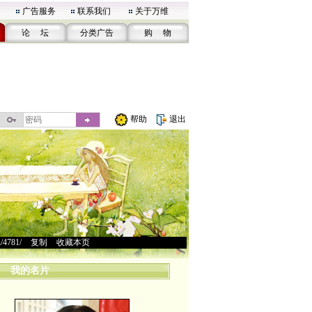
广告服务
联系我们
关于万维
论 坛
分类广告
购 物
帮助
退出
u/4781/
>
复制
>
收藏本页
我的名片