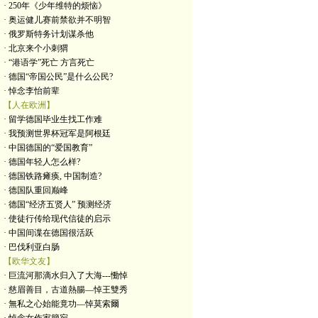
· 250年《少年维特的烦恼》
· 奥运健儿赛前禁欲并不明智
· 俄罗斯特务计划谋杀他
· 北京来个小刺猬
· “港语学”死亡 方言死亡
· 德国“帝国公民”是什么公民?
· 悼念李怡前辈
【人在欧洲】
· 留学德国毕业生找工作难
· 我预测世界杯冠军是阿根廷
· 中国德国的“爱国教育”
· 德国年轻人怎么样?
· 德国铁路瘫痪, 中国制造?
· 德国队重回巅峰
· 德国“经济五贤人” 预测经济
· 使徒行传给现代信徒的启示
· 中国间谍在德国很活跃
· 巴伐利亚白肠
【欧华文友】
· 巨流河那滴水归入了大海---慟悼
· 慈眉善目，古道熱腸—悼王雙秀
· 無私之心始能竟功—悼莫索爾