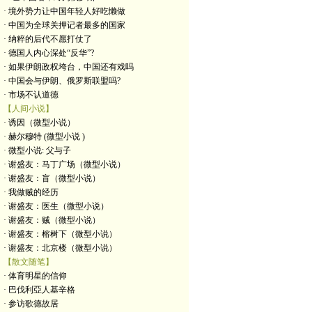
· 境外势力让中国年轻人好吃懒做
· 中国为全球关押记者最多的国家
· 纳粹的后代不愿打仗了
· 德国人内心深处“反华”?
· 如果伊朗政权垮台，中国还有戏吗
· 中国会与伊朗、俄罗斯联盟吗?
· 市场不认道德
【人间小说】
· 诱因（微型小说）
· 赫尔穆特 (微型小说 )
· 微型小说: 父与子
· 谢盛友：马丁广场（微型小说）
· 谢盛友：盲（微型小说）
· 我做贼的经历
· 谢盛友：医生（微型小说）
· 谢盛友：贼（微型小说）
· 谢盛友：榕树下（微型小说）
· 谢盛友：北京楼（微型小说）
【散文随笔】
· 体育明星的信仰
· 巴伐利亞人基辛格
· 参访歌德故居