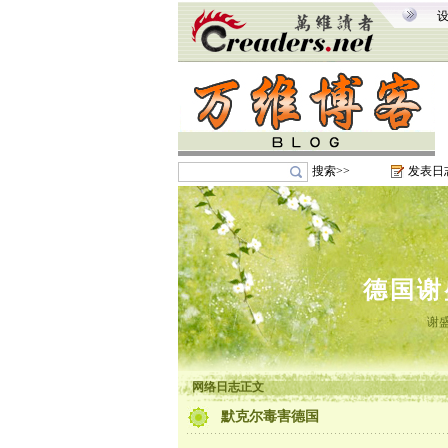
搜索>>
发表日
德国谢
谢盛友
网络日志正文
默克尔毒害德国