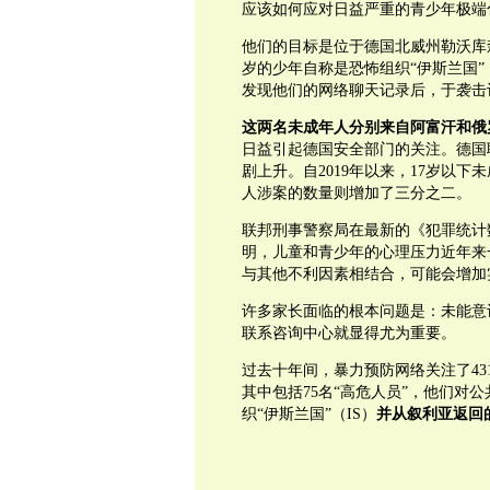
应该如何应对日益严重的青少年极端
他们的目标是位于德国北威州勒沃库森（L
岁的少年自称是恐怖组织“伊斯兰国”
发现他们的网络聊天记录后，于袭击
这两名未成年人分别来自阿富汗和俄
日益引起德国安全部门的关注。德国
剧上升。自2019年以来，17岁以
人涉案的数量则增加了三分之二。
联邦刑事警察局在最新的《犯罪统计
明，儿童和青少年的心理压力近年来
与其他不利因素相结合，可能会增加
许多家长面临的根本问题是：未能意
联系咨询中心就显得尤为重要。
过去十年间，暴力预防网络关注了43
其中包括75名“高危人员”，他们对
织“伊斯兰国”（IS）
并从叙利
亚返回