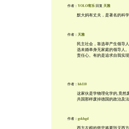
作者：
YOLO宥乐
回复
天雅
默大妈有丈夫，是著名的科
作者：
天雅
民主社会，靠选举产生领导
选未婚单身无家庭的领导人
责任心。有的是追求自我实
作者：
hh110
这家伙是学物理化学的,竟然废
共国那样废掉德国的政治及法
作者：
gskhgd
西方左棍的慈悲将要毁灭西