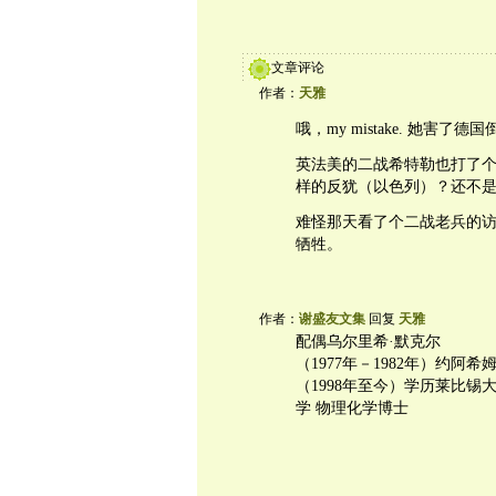
文章评论
作者：
天雅
哦，my mistake. 她害了德
英法美的二战希特勒也打了
样的反犹（以色列）？还不
难怪那天看了个二战老兵的
牺牲。
作者：
谢盛友文集
回复
天雅
配偶乌尔里希·默克尔
（1977年－1982年）约阿希
（1998年至今）学历莱比锡
学 物理化学博士