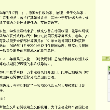
rkel，1954年7月17日—），德国女性政治家、物理、量子化学家，
主联盟成员，曾担任其领袖多年。其毕业于莱比锡大学，修
除了德语之外还通晓俄语、英语等语言。
东德。学业生涯结束后，默克尔曾在德国物理、化学科研领
0年起陆续在联邦政府内阁中担任过德国联邦家庭事务、老年、妇
及核能安全部部长等职并在1991年当选德国联邦议院议
首，2005年11月至2021年12月任德国总理。默克尔是德国
一后首位出身前东德地区的联邦总理。
刊》2015年度风云人物，《时代周刊》总编赞扬她在欧洲主权
等危机期间所展现的非凡领导能力。
015年夏季向数十万非法移民打开国门。此举让她成为《时
致国内右翼和欧盟部分成员国的责难。
边境，并推动制定了一项7500亿欧元的大规模救助计划，
评。
加？
斯兰主义和右翼极端主义的吸引。为什么会这样？德国社会